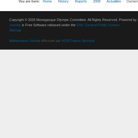
You are here:
Home
History
Reports
2009
Actualités
Damien 
Copyright © 2026 Monegasque Olympic Committee. All Rights Reserved. Powered by
Joomla!
is Free Software released under the
GNU General Public License.
Sitemap
Maintenance Joomla
effectuée par
HOB France Services