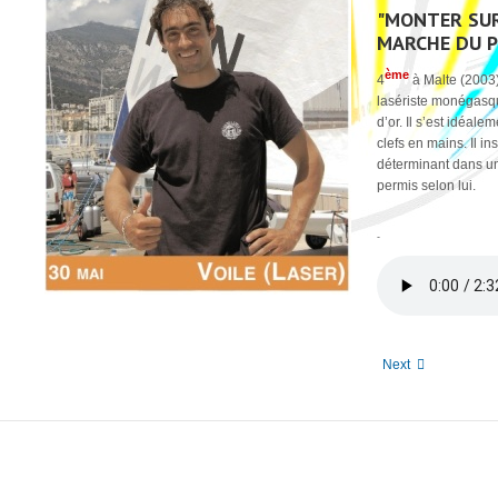
"MONTER SUR
MARCHE DU 
ème
4
à Malte (2003)
lasériste monégasque
d’or. Il s’est idéale
clefs en mains. Il in
déterminant dans un
permis selon lui.
-
Next