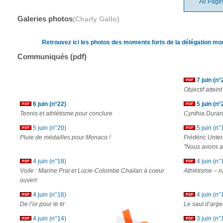
All Page
Galeries photos
(Charly Gallo)
Retrouvez ici les photos des moments forts de la délégation 
Communiqués (pdf)
7 juin (n°
Objectif attei
6 juin (n°22)
5 juin (n°
Tennis et athlétisme pour conclure
Cynthia Durand
5 juin (n°20)
5 juin (n°
Pluie de médailles pour Monaco !
Frédéric Unter
"Nous avons att
4 juin (n°18)
4 juin (n°
Voile : Marine Prat et Lucie-Colombe Chailan à coeur
Athlétisme – n
ouvert
4 juin (n°16)
4 juin (n°
De l’or pour le tir
Le saut d’arge
4 juin (n°14)
3 juin (n°