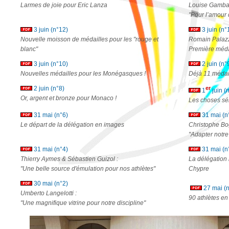
Larmes de joie pour Eric Lanza
Louise Gambari
"Pour l’amour 
3 juin (n°12)
3 juin (n°
Nouvelle moisson de médailles pour les "rouge et
Romain Palazze
blanc"
Première méda
3 juin (n°10)
2 juin (n°
Nouvelles médailles pour les Monégasques !
Déjà 11 médail
2 juin (n°8)
er
1
juin (
Or, argent et bronze pour Monaco !
Les choses sé
31 mai (n°6)
31 mai (n
Le départ de la délégation en images
Christophe Bog
"Adapter notre
31 mai (n°4)
31 mai (n
Thierry Aymes & Sébastien Guizol :
La délégation
"Une belle source d'émulation pour nos athlètes"
Chypre
30 mai (n°2)
27 mai (n
Umberto Langelotti :
90 athlètes en
"Une magnifique vitrine pour notre discipline"