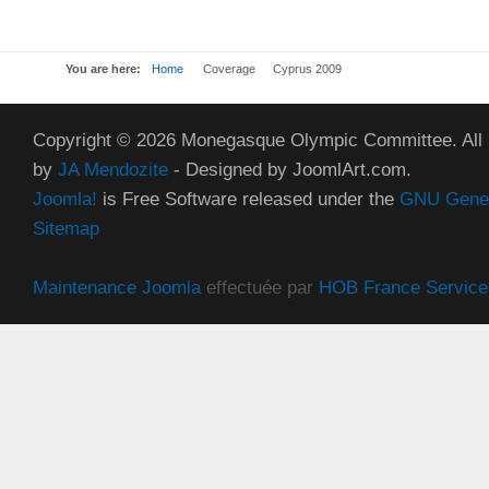
You are here:
Home
Coverage
Cyprus 2009
Copyright © 2026 Monegasque Olympic Committee. All
by
JA Mendozite
- Designed by JoomlArt.com.
Joomla!
is Free Software released under the
GNU Genera
Sitemap
Maintenance Joomla
effectuée par
HOB France Service