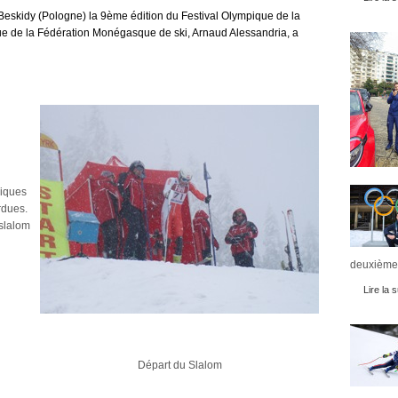
Beskidy (Pologne)
la 9ème édition du Festival Olympique de la
 de la Fédération Monégasque de ski, Arnaud Alessandri
a, a
giques
rdues.
slalom
deuxièmes
Lire la s
Départ du Slalom