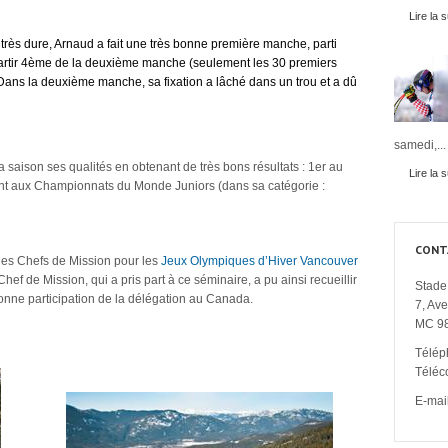
Lire la s
 très dure, Arnaud a fait une très bonne première manche, parti
 partir 4ème de la deuxième manche (seulement les 30 premiers
Dans la deuxième manche, sa fixation a lâché dans un trou et a dû
samedi,...
a saison ses qualités en obtenant de très bons résultats : 1er au
Lire la s
t aux Championnats du Monde Juniors (dans sa catégorie :
CONT
des Chefs de Mission pour les
Jeux Olympiques d’Hiver Vancouver
ef de Mission, qui a pris part à ce séminaire, a pu ainsi recueillir
Stade 
bonne participation de la délégation au Canada.
7, Av
MC 9
Télép
Téléc
E-mail