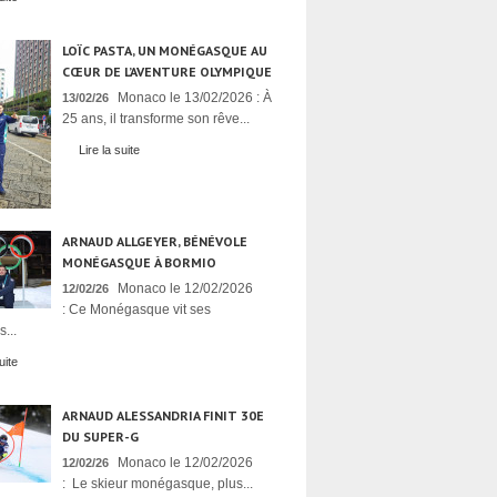
LOÏC PASTA, UN MONÉGASQUE AU
CŒUR DE L’AVENTURE OLYMPIQUE
Monaco le 13/02/2026 : À
13/02/26
25 ans, il transforme son rêve...
Lire la suite
ARNAUD ALLGEYER, BÉNÉVOLE
MONÉGASQUE À BORMIO
Monaco le 12/02/2026
12/02/26
: Ce Monégasque vit ses
...
uite
ARNAUD ALESSANDRIA FINIT 30E
DU SUPER-G
Monaco le 12/02/2026
12/02/26
: Le skieur monégasque, plus...