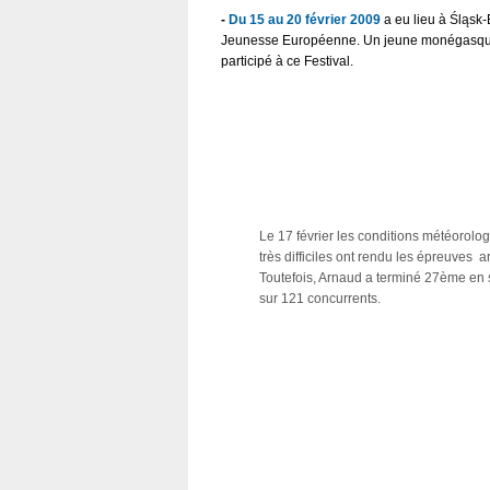
-
Du 15 au 20 février 2009
a eu lieu
à
Śląsk-
Jeunesse Européenne.
Un jeune monégasque
participé à ce Festival.
Le 17 février les conditions météorolo
très difficiles ont rendu les épreuves a
Toutefois, Arnaud a terminé 27ème en 
sur 121 concurrents.