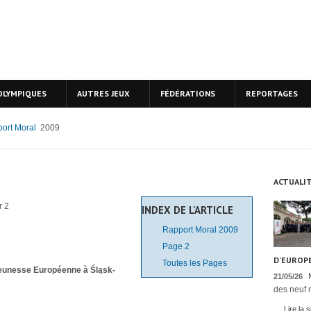
OLYMPIQUES
AUTRES JEUX
FÉDÉRATIONS
REPORTAGES
ort Moral
2009
ACTUALI
r 2
INDEX DE L'ARTICLE
Rapport Moral 2009
Page 2
D’EUROPE
Toutes les Pages
 Jeunesse Européenne à
Śląsk-
21/05/26
des neuf n
Lire la s