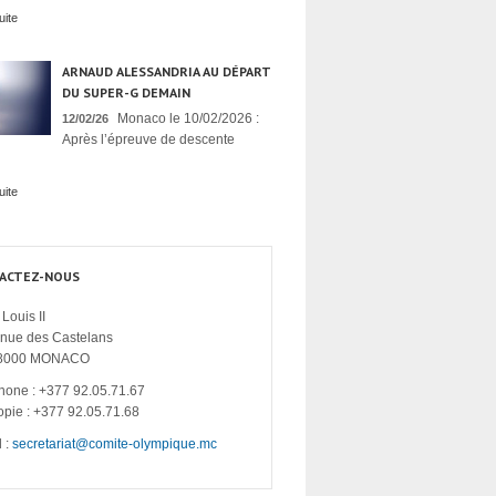
uite
ARNAUD ALESSANDRIA AU DÉPART
DU SUPER-G DEMAIN
Monaco le 10/02/2026 :
12/02/26
Après l’épreuve de descente
uite
ACTEZ-NOUS
Louis II
enue des Castelans
8000 MONACO
hone : +377 92.05.71.67
opie : +377 92.05.71.68
 :
secretariat@comite-olympique.mc