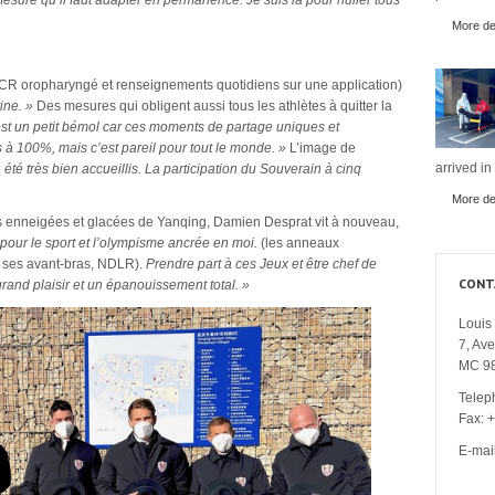
mesure qu’il faut adapter en permanence. Je suis là pour huiler tous
More det
 PCR oropharyngé et renseignements quotidiens sur une application)
ine. »
Des mesures qui obligent aussi tous les athlètes à quitter la
st un petit bémol car ces moments de partage uniques et
à 100%, mais c’est pareil pour tout le monde. »
L’image de
arrived in
 été très bien accueillis. La participation du Souverain à cinq
More det
s enneigées et glacées de Yanqing, Damien Desprat vit à nouveau,
n pour le sport et l’olympisme ancrée en moi.
(les anneaux
e ses avant-bras, NDLR).
Prendre part à ces Jeux et être chef de
CONT
grand plaisir et un épanouissement total. »
Louis 
7, Av
MC 9
Telep
Fax: 
E-mai