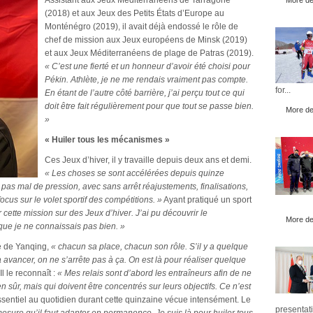
Assistant aux Jeux Méditerranéens de Tarragone
More det
(2018) et aux Jeux des Petits États d’Europe au
Monténégro (2019), il avait déjà endossé le rôle de
chef de mission aux Jeux européens de Minsk (2019)
et aux Jeux Méditerranéens de plage de Patras (2019).
« C’est une fierté et un honneur d’avoir été choisi pour
Pékin. Athlète, je ne me rendais vraiment pas compte.
for...
En étant de l’autre côté barrière, j’ai perçu tout ce qui
doit être fait régulièrement pour que tout se passe bien.
More det
»
« Huiler tous les mécanismes »
Ces Jeux d’hiver, il y travaille depuis deux ans et demi.
« Les choses se sont accélérées depuis quinze
 pas mal de pression, avec sans arrêt réajustements, finalisations,
cus sur le volet sportif des compétitions. »
Ayant pratiqué un sport
r cette mission sur des Jeux d’hiver. J’ai pu découvrir le
More det
 que je ne connaissais pas bien. »
ue de Yanqing,
« chacun sa place, chacun son rôle. S’il y a quelque
à avancer, on ne s’arrête pas à ça. On est là pour réaliser quelque
Il le reconnaît :
« Mes relais sont d’abord les entraîneurs afin de ne
 sûr, mais qui doivent être concentrés sur leurs objectifs. Ce n’est
sentiel au quotidien durant cette quinzaine vécue intensément. Le
presentati