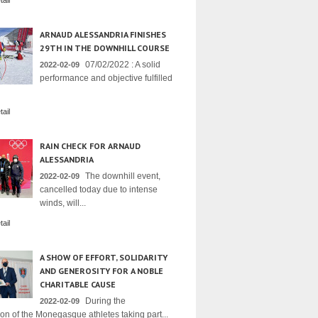
ail
ARNAUD ALESSANDRIA FINISHES
29TH IN THE DOWNHILL COURSE
07/02/2022 : A solid
2022-02-09
performance and objective fulfilled
ail
RAIN CHECK FOR ARNAUD
ALESSANDRIA
The downhill event,
2022-02-09
cancelled today due to intense
winds, will...
ail
A SHOW OF EFFORT, SOLIDARITY
AND GENEROSITY FOR A NOBLE
CHARITABLE CAUSE
During the
2022-02-09
on of the Monegasque athletes taking part...