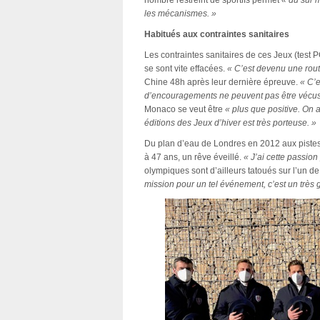
nombre restreint de sportifs permet
« du sur 
les mécanismes. »
Habitués aux contraintes sanitaires
Les contraintes sanitaires de ces Jeux (test
se sont vite effacées.
« C’est devenu une rout
Chine 48h après leur dernière épreuve.
« C’e
d’encouragements ne peuvent pas être vécus 
Monaco se veut être
« plus que positive. On a
éditions des Jeux d’hiver est très porteuse. »
Du plan d’eau de Londres en 2012 aux piste
à 47 ans, un rêve éveillé.
« J’ai cette passio
olympiques sont d’ailleurs tatoués sur l’un d
mission pour un tel événement, c’est un très 