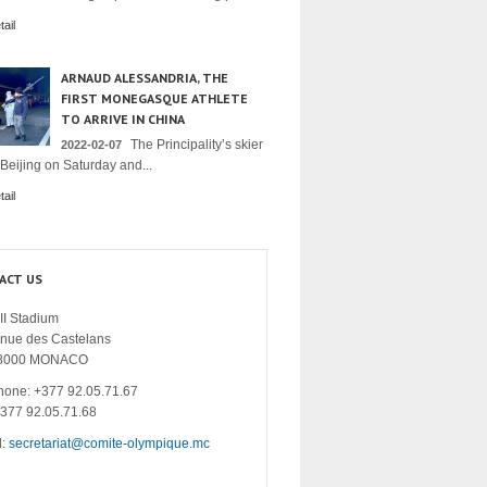
ail
ARNAUD ALESSANDRIA, THE
FIRST MONEGASQUE ATHLETE
TO ARRIVE IN CHINA
The Principality’s skier
2022-02-07
 Beijing on Saturday and...
ail
ACT US
II Stadium
enue des Castelans
8000 MONACO
hone: +377 92.05.71.67
+377 92.05.71.68
l:
secretariat@comite-olympique.mc