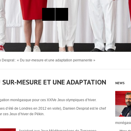
Desprat : « Du sur-mesure et une adaptation permanente »
U SUR-MESURE ET UNE ADAPTATION
NEWS
égation monégasque pour ces XXIVe Jeux olympiques d’hiver.
ques d’été de Londres en 2012 en voile), Damien Desprat est le chef
 ces Jeux d’hiver de Pékin.
monégasq