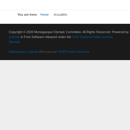
You are here:
Home
Actualités
Copyright © 2026 Monegasque Olympic Committee. All Rights Reserved. Powered by
Joomla!
is Free Software released under the
GNU General Public License.
Sitemap
Maintenance Joomla
effectuée par
HOB France Services