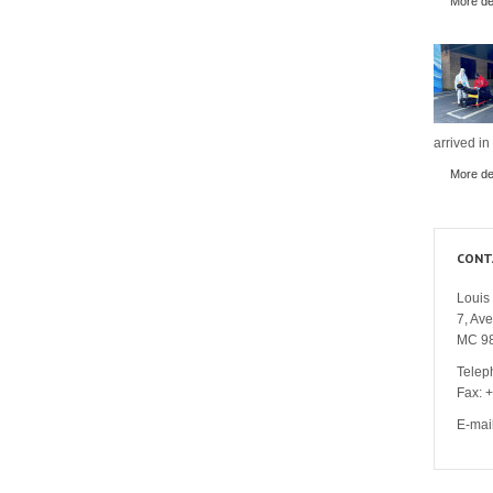
More det
arrived in
More det
CONT
Louis 
7, Av
MC 9
Telep
Fax: 
E-mai