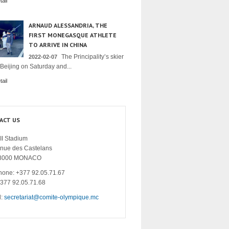
ail
ARNAUD ALESSANDRIA, THE
FIRST MONEGASQUE ATHLETE
TO ARRIVE IN CHINA
The Principality’s skier
2022-02-07
 Beijing on Saturday and...
ail
ACT US
II Stadium
enue des Castelans
8000 MONACO
hone: +377 92.05.71.67
+377 92.05.71.68
l:
secretariat@comite-olympique.mc