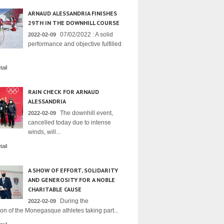
ARNAUD ALESSANDRIA FINISHES
29TH IN THE DOWNHILL COURSE
07/02/2022 : A solid
2022-02-09
performance and objective fulfilled
ail
RAIN CHECK FOR ARNAUD
ALESSANDRIA
The downhill event,
2022-02-09
cancelled today due to intense
winds, will...
ail
A SHOW OF EFFORT, SOLIDARITY
AND GENEROSITY FOR A NOBLE
CHARITABLE CAUSE
During the
2022-02-09
on of the Monegasque athletes taking part...