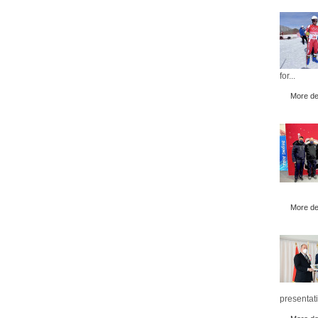
for...
More det
More det
presentati