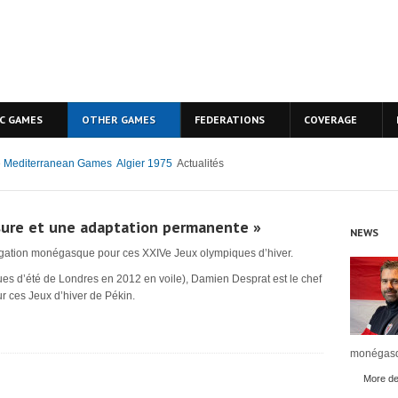
C GAMES
OTHER GAMES
FEDERATIONS
COVERAGE
 Mediterranean Games
Algier 1975
Actualités
sure et une adaptation permanente »
NEWS
égation monégasque pour ces XXIVe Jeux olympiques d’hiver.
ques d’été de Londres en 2012 en voile), Damien Desprat est le chef
 ces Jeux d’hiver de Pékin.
monégasq
More det