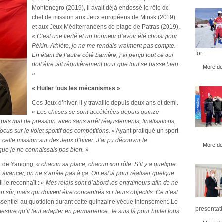
Monténégro (2019), il avait déjà endossé le rôle de
chef de mission aux Jeux européens de Minsk (2019)
et aux Jeux Méditerranéens de plage de Patras (2019).
« C’est une fierté et un honneur d’avoir été choisi pour
Pékin. Athlète, je ne me rendais vraiment pas compte.
for...
En étant de l’autre côté barrière, j’ai perçu tout ce qui
doit être fait régulièrement pour que tout se passe bien.
More det
»
« Huiler tous les mécanismes »
Ces Jeux d’hiver, il y travaille depuis deux ans et demi.
« Les choses se sont accélérées depuis quinze
 pas mal de pression, avec sans arrêt réajustements, finalisations,
cus sur le volet sportif des compétitions. »
Ayant pratiqué un sport
r cette mission sur des Jeux d’hiver. J’ai pu découvrir le
More det
 que je ne connaissais pas bien. »
ue de Yanqing,
« chacun sa place, chacun son rôle. S’il y a quelque
à avancer, on ne s’arrête pas à ça. On est là pour réaliser quelque
Il le reconnaît :
« Mes relais sont d’abord les entraîneurs afin de ne
 sûr, mais qui doivent être concentrés sur leurs objectifs. Ce n’est
sentiel au quotidien durant cette quinzaine vécue intensément. Le
presentati
mesure qu’il faut adapter en permanence. Je suis là pour huiler tous