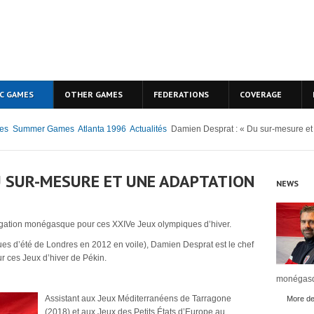
C GAMES
OTHER GAMES
FEDERATIONS
COVERAGE
es
Summer Games
Atlanta 1996
Actualités
Damien Desprat : « Du sur-mesure et
U SUR-MESURE ET UNE ADAPTATION
NEWS
égation monégasque pour ces XXIVe Jeux olympiques d’hiver.
ques d’été de Londres en 2012 en voile), Damien Desprat est le chef
 ces Jeux d’hiver de Pékin.
monégasq
Assistant aux Jeux Méditerranéens de Tarragone
More det
(2018) et aux Jeux des Petits États d’Europe au