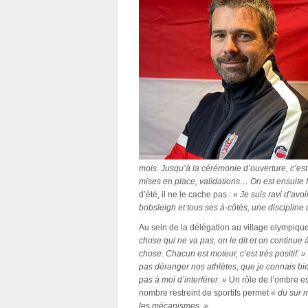
mois. Jusqu’à la cérémonie d’ouverture, c’est
mises en place, validations… On est ensuite fo
d’été, il ne le cache pas : «
Je suis ravi d’avoi
bobsleigh et tous ses à-côtés, une discipline
Au sein de la délégation au village olympiq
chose qui ne va pas, on le dit et on continue 
chose. Chacun est moteur, c’est très positif. »
pas déranger nos athlètes, que je connais bien
pas à moi d’interférer. »
Un rôle de l’ombre es
nombre restreint de sportifs permet
« du sur 
les mécanismes. »