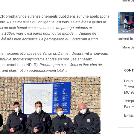
More det
 PCR oropharyngé et renseignements quotidiens sur une application)
ine. »
Des mesures qui obligent aussi tous les athlètes à quitter la
st un petit bémol car ces moments de partage uniques et
à 100%, mais c’est pareil pour tout le monde. »
L’image de
arrived in
 été très bien accueillis. La participation du Souverain à cinq
More det
s enneigées et glacées de Yanqing, Damien Desprat vit à nouveau,
n pour le sport et l’olympisme ancrée en moi.
(les anneaux
e ses avant-bras, NDLR).
Prendre part à ces Jeux et être chef de
CONT
grand plaisir et un épanouissement total. »
Louis 
7, Av
MC 9
Telep
Fax: 
E-mai