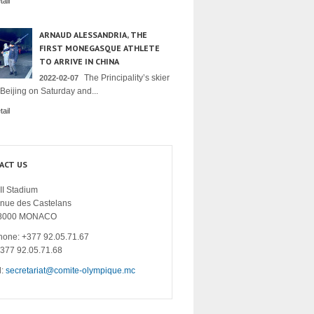
ail
ARNAUD ALESSANDRIA, THE
FIRST MONEGASQUE ATHLETE
TO ARRIVE IN CHINA
The Principality’s skier
2022-02-07
 Beijing on Saturday and...
ail
ACT US
II Stadium
enue des Castelans
8000 MONACO
hone: +377 92.05.71.67
+377 92.05.71.68
l:
secretariat@comite-olympique.mc