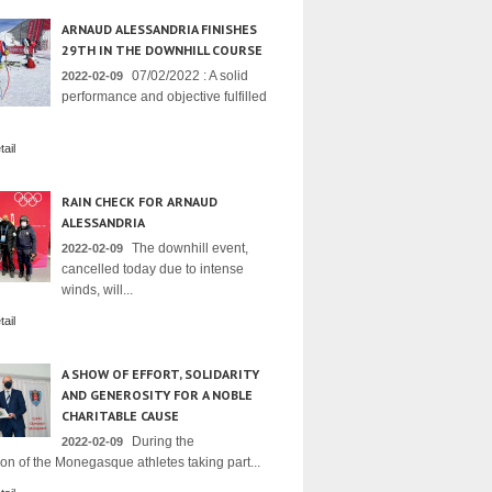
ARNAUD ALESSANDRIA FINISHES
29TH IN THE DOWNHILL COURSE
07/02/2022 : A solid
2022-02-09
performance and objective fulfilled
ail
RAIN CHECK FOR ARNAUD
ALESSANDRIA
The downhill event,
2022-02-09
cancelled today due to intense
winds, will...
ail
A SHOW OF EFFORT, SOLIDARITY
AND GENEROSITY FOR A NOBLE
CHARITABLE CAUSE
During the
2022-02-09
on of the Monegasque athletes taking part...