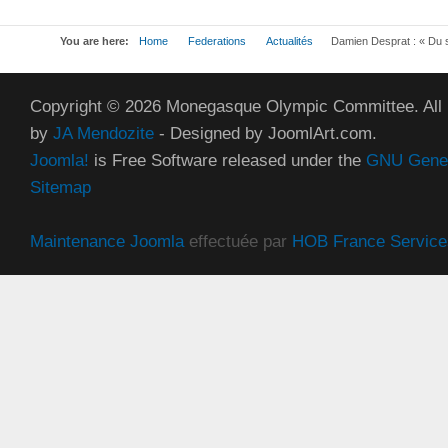
You are here:
Home
Federations
Actualités
Damien Desprat : « Du 
Copyright © 2026 Monegasque Olympic Committee. All
by
JA Mendozite
- Designed by JoomlArt.com.
Joomla!
is Free Software released under the
GNU Genera
Sitemap
Maintenance Joomla
effectuée par
HOB France Service