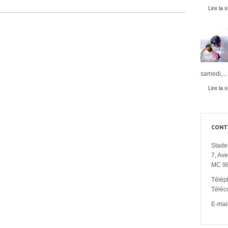
Lire la s
samedi,...
Lire la s
CONT
Stade 
7, Av
MC 9
Télép
Téléc
E-mail