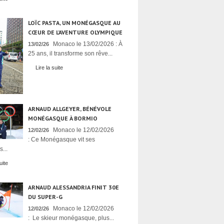
LOÏC PASTA, UN MONÉGASQUE AU
CŒUR DE L’AVENTURE OLYMPIQUE
Monaco le 13/02/2026 : À
13/02/26
25 ans, il transforme son rêve...
Lire la suite
ARNAUD ALLGEYER, BÉNÉVOLE
MONÉGASQUE À BORMIO
Monaco le 12/02/2026
12/02/26
: Ce Monégasque vit ses
...
uite
ARNAUD ALESSANDRIA FINIT 30E
DU SUPER-G
Monaco le 12/02/2026
12/02/26
: Le skieur monégasque, plus...