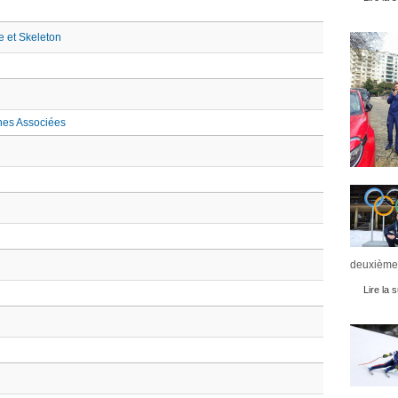
 et Skeleton
nes Associées
deuxièmes
Lire la s