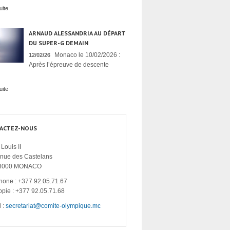
uite
ARNAUD ALESSANDRIA AU DÉPART
DU SUPER-G DEMAIN
Monaco le 10/02/2026 :
12/02/26
Après l’épreuve de descente
uite
ACTEZ-NOUS
Louis II
enue des Castelans
8000 MONACO
hone : +377 92.05.71.67
opie : +377 92.05.71.68
 :
secretariat@comite-olympique.mc