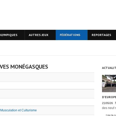
OLYMPIQUES
AUTRES JEUX
FÉDÉRATIONS
REPORTAGES
IVES MONÉGASQUES
ACTUALI
D’EUROPE
21/05/26
des neuf n
 Musculation et Culturisme
Lire la s