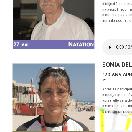
d’objectifs de méda
natation. Il reconn
d’arrache pied afin
très intéressantes,
-
SONIA DEL
"20 ANS AP
!"
Après sa participa
monégasque relève
après, elle sera d
motivation sans fa
d’être sur un podi
-