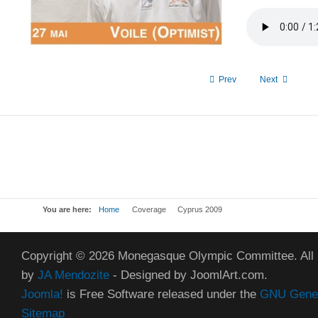
Prev
Next
You are here:
Home
Coverage
Cyprus 2009
Copyright © 2026 Monegasque Olympic Committee. All
by
JA Mendozite
- Designed by JoomlArt.com.
Joomla!
is Free Software released under the
GNU Genera
Sitemap