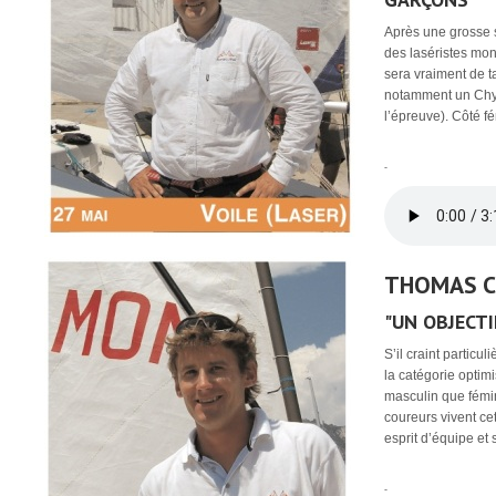
Après une grosse s
des laséristes mo
sera vraiment de t
notamment un Chypr
l’épreuve). Côté fé
-
THOMAS C
"UN OBJECTI
S’il craint particul
la catégorie optimi
masculin que fémin
coureurs vivent ce
esprit d’équipe et s
-