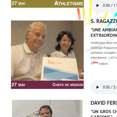
S. RAGAZZO
"UNE AMBIAN
EXTRAORDIN
Huitièmes Jeux en
Solange Ragazzon
semaine chargée à 
intendance...) et l
ème
4
nation.
-
DAVID FER
"UN GROS C
GARÇONS"