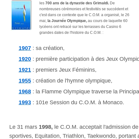
les
700 ans de la dynastie des Grimaldi.
De
nombreuses cérémonies et festivités se succédent et
c'est dans ce contexte que le C.O.M. a organisé, le 26
mai,
la Journée Olympique,
au cours de laquelle 60
lycéens ont retracé sur les terrasses du Casino 6
grandes dates de l'histoire du C.O.M. :
19
07
: sa création,
1920
: première participation à des Jeux Olympi
1921
: premiers Jeux Féminins,
1955
: création de l'hymne olympique,
1968
: la Flamme Olympique traverse la Principa
1993
: 101e Session du C.O.M. à Monaco.
Le 31 mars
1998,
le C.O.M. acceptait l'admission de
sportives, Equitation, Triathlon, Taekwondo, portant