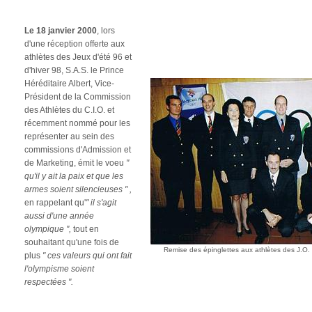
Le 18 janvier 2000
, lors
d'une réception offerte aux
athlètes des Jeux d'été 96 et
d'hiver 98, S.A.S. le Prince
Héréditaire Albert, Vice-
Président de la Commission
des Athlètes du C.I.O. et
récemment nommé pour les
représenter au sein des
commissions d'Admission et
de Marketing, émit le voeu
"
qu'il y ait la paix et que les
armes soient silencieuses " ,
en rappelant qu'
" il s'agit
aussi d'une année
olympique ",
tout en
souhaitant qu'une fois de
Remise des épinglettes aux athlètes des J.O.
plus
" ces
valeurs qui ont fait
l'olympisme soient
respectées ".