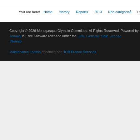
You are here:
Home
History
Reports
2013
Non catégorisé
Le
Copyright © 2026 Monegasque Olympic Committee. All Rights Reserved. Powered by
Joomla!
is Free Software released under the
GNU General Public License.
Sitemap
Maintenance Joomla
effectuée par
HOB France Services