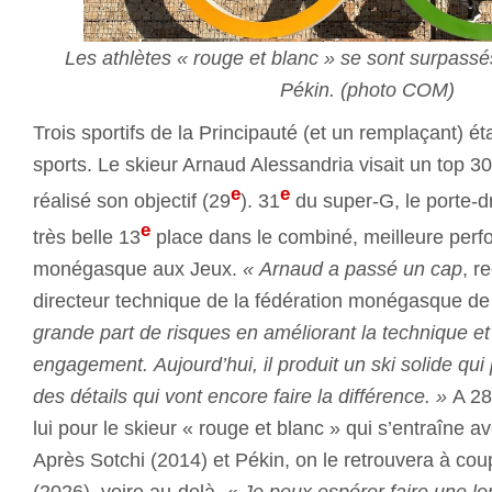
Les athlètes « rouge et blanc » se sont surpassé
Pékin. (photo COM)
Trois sportifs de la Principauté (et un remplaçant) ét
sports. Le skieur Arnaud Alessandria visait un top 30 
e
e
réalisé son objectif (29
). 31
du super-G, le porte-
e
très belle 13
place dans le combiné, meilleure perf
monégasque aux Jeux.
« Arnaud a passé un cap
, r
directeur technique de la fédération monégasque de
grande part de risques en améliorant la technique et
engagement. Aujourd’hui, il produit un ski solide qui 
des détails qui vont encore faire la différence. »
A 28
lui pour le skieur « rouge et blanc » qui s’entraîne a
Après Sotchi (2014) et Pékin, on le retrouvera à cou
(2026), voire au-delà.
« Je peux espérer faire une lo