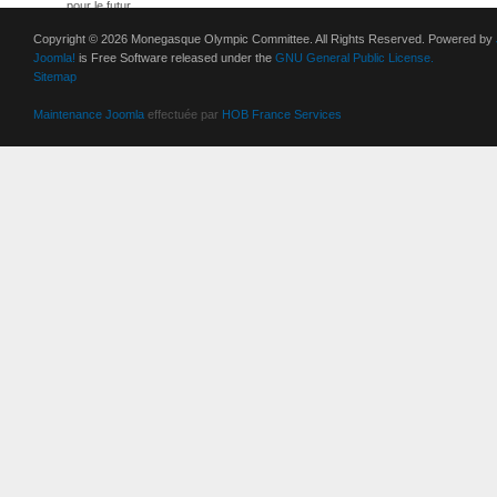
pour le futur
Copyright © 2026 Monegasque Olympic Committee. All Rights Reserved. Powered by
Joomla!
is Free Software released under the
GNU General Public License.
Sitemap
Maintenance Joomla
effectuée par
HOB France Services