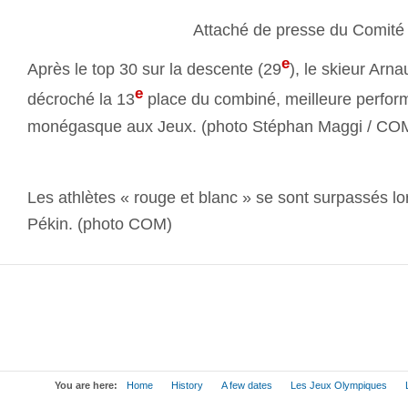
Attaché de presse du Comit
e
Après le top 30 sur la descente (29
), le skieur Arn
e
décroché la 13
place du combiné, meilleure perfor
monégasque aux Jeux. (photo Stéphan Maggi / CO
Les athlètes « rouge et blanc » se sont surpassés l
Pékin. (photo COM)
You are here:
Home
History
A few dates
Les Jeux Olympiques