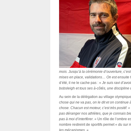
mois. Jusqu’à la cérémonie d’ouverture, c’est
mises en place, validations… On est ensuite fo
d’été, il ne le cache pas : «
Je suis ravi d’avoi
bobsleigh et tous ses à-côtés, une discipline
Au sein de la délégation au village olympiq
chose qui ne va pas, on le dit et on continue 
chose. Chacun est moteur, c’est très positif. »
pas déranger nos athlètes, que je connais bien
pas à moi d’interférer. »
Un rôle de l’ombre es
nombre restreint de sportifs permet
« du sur 
les mécanismes. »