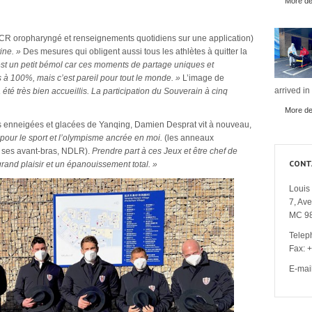
More det
 PCR oropharyngé et renseignements quotidiens sur une application)
ine. »
Des mesures qui obligent aussi tous les athlètes à quitter la
st un petit bémol car ces moments de partage uniques et
à 100%, mais c’est pareil pour tout le monde. »
L’image de
arrived in
 été très bien accueillis. La participation du Souverain à cinq
More det
s enneigées et glacées de Yanqing, Damien Desprat vit à nouveau,
n pour le sport et l’olympisme ancrée en moi.
(les anneaux
e ses avant-bras, NDLR).
Prendre part à ces Jeux et être chef de
CONT
grand plaisir et un épanouissement total. »
Louis 
7, Av
MC 9
Telep
Fax: 
E-mai