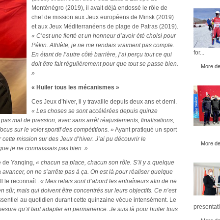
Monténégro (2019), il avait déjà endossé le rôle de
chef de mission aux Jeux européens de Minsk (2019)
et aux Jeux Méditerranéens de plage de Patras (2019).
« C’est une fierté et un honneur d’avoir été choisi pour
Pékin. Athlète, je ne me rendais vraiment pas compte.
for...
En étant de l’autre côté barrière, j’ai perçu tout ce qui
doit être fait régulièrement pour que tout se passe bien.
More det
»
« Huiler tous les mécanismes »
Ces Jeux d’hiver, il y travaille depuis deux ans et demi.
« Les choses se sont accélérées depuis quinze
 pas mal de pression, avec sans arrêt réajustements, finalisations,
cus sur le volet sportif des compétitions. »
Ayant pratiqué un sport
r cette mission sur des Jeux d’hiver. J’ai pu découvrir le
More det
 que je ne connaissais pas bien. »
ue de Yanqing,
« chacun sa place, chacun son rôle. S’il y a quelque
à avancer, on ne s’arrête pas à ça. On est là pour réaliser quelque
Il le reconnaît :
« Mes relais sont d’abord les entraîneurs afin de ne
 sûr, mais qui doivent être concentrés sur leurs objectifs. Ce n’est
sentiel au quotidien durant cette quinzaine vécue intensément. Le
presentati
mesure qu’il faut adapter en permanence. Je suis là pour huiler tous