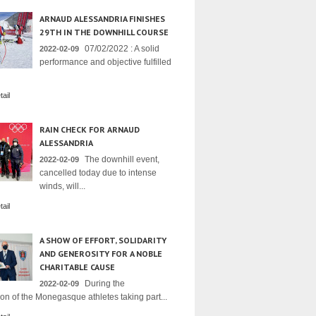
ARNAUD ALESSANDRIA FINISHES
29TH IN THE DOWNHILL COURSE
07/02/2022 : A solid
2022-02-09
performance and objective fulfilled
ail
RAIN CHECK FOR ARNAUD
ALESSANDRIA
The downhill event,
2022-02-09
cancelled today due to intense
winds, will...
ail
A SHOW OF EFFORT, SOLIDARITY
AND GENEROSITY FOR A NOBLE
CHARITABLE CAUSE
During the
2022-02-09
on of the Monegasque athletes taking part...