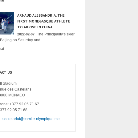
ail
ARNAUD ALESSANDRIA, THE
FIRST MONEGASQUE ATHLETE
TO ARRIVE IN CHINA
The Principality’s skier
2022-02-07
 Beijing on Saturday and...
ail
ACT US
II Stadium
enue des Castelans
8000 MONACO
hone: +377 92.05.71.67
+377 92.05.71.68
l:
secretariat@comite-olympique.mc