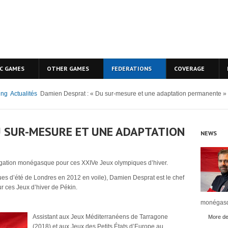
C GAMES
OTHER GAMES
FEDERATIONS
COVERAGE
ing
Actualités
Damien Desprat : « Du sur-mesure et une adaptation permanente »
U SUR-MESURE ET UNE ADAPTATION
NEWS
égation monégasque pour ces XXIVe Jeux olympiques d’hiver.
ques d’été de Londres en 2012 en voile), Damien Desprat est le chef
 ces Jeux d’hiver de Pékin.
monégasq
Assistant aux Jeux Méditerranéens de Tarragone
More det
(2018) et aux Jeux des Petits États d’Europe au