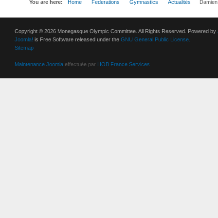
You are here:
Home
Federations
Gymnastics
Actualités
Damien 
Copyright © 2026 Monegasque Olympic Committee. All Rights Reserved. Powered by
Joomla!
is Free Software released under the
GNU General Public License.
Sitemap
Maintenance Joomla
effectuée par
HOB France Services