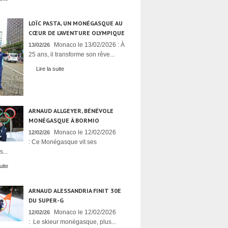
LOÏC PASTA, UN MONÉGASQUE AU
CŒUR DE L’AVENTURE OLYMPIQUE
Monaco le 13/02/2026 : À
13/02/26
25 ans, il transforme son rêve...
Lire la suite
ARNAUD ALLGEYER, BÉNÉVOLE
MONÉGASQUE À BORMIO
Monaco le 12/02/2026
12/02/26
: Ce Monégasque vit ses
...
uite
ARNAUD ALESSANDRIA FINIT 30E
DU SUPER-G
Monaco le 12/02/2026
12/02/26
: Le skieur monégasque, plus...