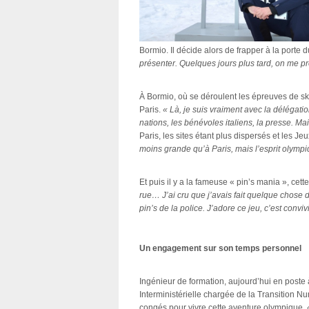
Bormio. Il décide alors de frapper à la por
présenter. Quelques jours plus tard, on me 
À Bormio, où se déroulent les épreuves de ski
Paris.
« Là, je suis vraiment avec la délégatio
nations, les bénévoles italiens, la presse. Ma
Paris, les sites étant plus dispersés et les Jeu
moins grande qu’à Paris, mais l’esprit olympi
Et puis il y a la fameuse « pin’s mania », cett
rue… J’ai cru que j’avais fait quelque chose 
pin’s de la police. J’adore ce jeu, c’est conviv
Un engagement sur son temps personne
Ingénieur de formation, aujourd’hui en poste
Interministérielle chargée de la Transition 
congés pour vivre cette aventure olympique.