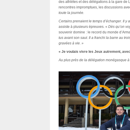
des athlètes et des délégations à la gare de L
rencontres impromptues, les discussions ave
toute la journée.
Certains prenaient le temps d’échanger. Il y a
assiste à plusieurs épreuves. «
Dès qu’on voy
souvenir domine : le record du monde d’Arm
tus avant son saut. Il a franchi la barre au tr
gravées à vie. »
« Je voulais vivre les Jeux autrement, av
Au plus près de la délégation monégasque 