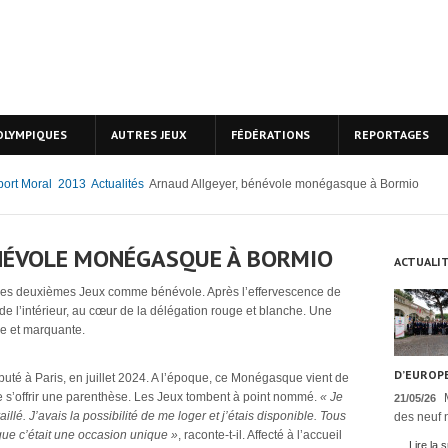
OLYMPIQUES
AUTRES JEUX
FÉDÉRATIONS
REPORTAGES
ort Moral
2013
Actualités
Arnaud Allgeyer, bénévole monégasque à Bormio
NÉVOLE MONÉGASQUE À BORMIO
ACTUALI
ses deuxièmes Jeux comme bénévole. Après l’effervescence de
de l’intérieur, au cœur de la délégation rouge et blanche. Une
nse et marquante.
D’EUROPE
uté à Paris, en juillet 2024. A l’époque, ce Monégasque vient de
de s’offrir une parenthèse. Les Jeux tombent à point nommé.
« Je
21/05/26
aillé. J’avais la possibilité de me loger et j’étais disponible. Tous
des neuf n
 que c’était une occasion unique »
, raconte-t-il. Affecté à l’accueil
Lire la s