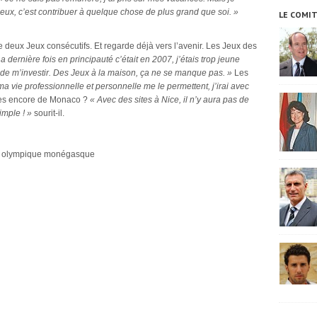
x Jeux, c’est contribuer à quelque chose de plus grand que soi. »
LE COMI
 deux Jeux consécutifs. Et regarde déjà vers l’avenir.
Les Jeux des
a dernière fois en principauté c’était en 2007, j’étais trop jeune
r de m’investir. Des Jeux à la maison, ça ne se manque pas. »
Les
 ma vie professionnelle et personnelle me le permettent, j’irai avec
ches encore de Monaco ?
« Avec des sites à Nice, il n’y aura pas de
imple ! »
sourit-il.
té olympique monégasque