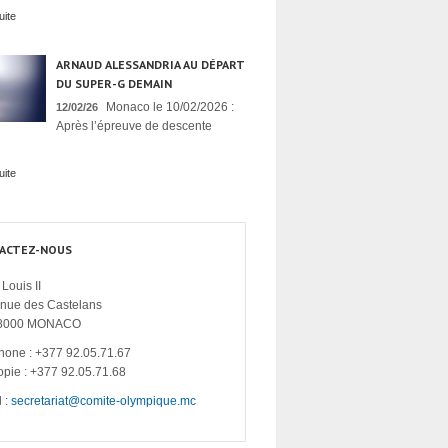
uite
ARNAUD ALESSANDRIA AU DÉPART
DU SUPER-G DEMAIN
Monaco le 10/02/2026 :
12/02/26
Après l’épreuve de descente
uite
ACTEZ-NOUS
Louis II
enue des Castelans
8000 MONACO
hone : +377 92.05.71.67
opie : +377 92.05.71.68
 :
secretariat@comite-olympique.mc