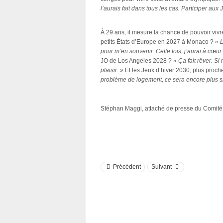
l’aurais fait dans tous les cas. Participer au
À 29 ans, il mesure la chance de pouvoir vivre
petits États d’Europe en 2027 à Monaco ?
« L
pour m’en souvenir. Cette fois, j’aurai à cœu
JO de Los Angeles 2028 ?
« Ça fait rêver. Si
plaisir. »
Et les Jeux d’hiver 2030, plus pro
problème de logement, ce sera encore plus s
Stéphan Maggi, attaché de presse du Comi
Précédent
Suivant