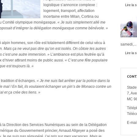
logistique s’annonce complexe :
Lire la s
logement, transport, affectation
incertaine entre Milan, Cortina ou
te du Comité olympique monégasque.
« Je suis simplement allé me
proposait d’intégrer la délégation monégasque comme bénévole. »
 alpin hommes, son rôle est totalement différent de celui vécu à
samedi,...
n. Mais ça ne veut pas dire qu’on est isolés. On côtoie les autres
Lire la s
is c’est une autre immersion. »
L’ambiance est plus feutrée qu’à
x d’hiver attirant moins de public aussi.
« C’est une fête populaire
que est toujours là. »
CONT
e tradition d’échanges.
« Je me suis fait arrêter par la police dans la
de mal ! En fait, ils voulaient échanger un pin’s de Monaco contre un
Stade 
ial et ça crée des liens. »
7, Av
MC 9
Télép
l
Téléc
E-mail
 à la Direction des Services Numériques au sein de la Délégation
Numérique du Gouvernement princier, Arnaud Allgeyer a posé des
« Je ne suis pas rémunéré, j’ai pris sur mes vacances. Mais je