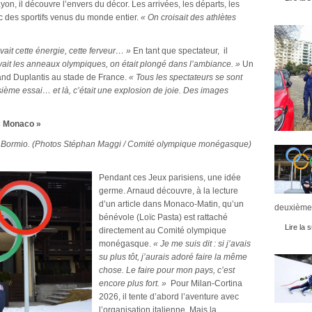
yon, il découvre l’envers du décor. Les arrivées, les départs, les
c des sportifs venus du monde entier.
« On croisait des athlètes
vait cette énergie, cette ferveur… »
En tant que spectateur, il
ait les anneaux olympiques, on était plongé dans l’ambiance. »
Un
and Duplantis au stade de France.
« Tous les spectateurs se sont
oisième essai… et là, c’était une explosion de joie. Des images
ec Monaco »
à Bormio. (Photos Stéphan Maggi / Comité olympique monégasque)
Pendant ces Jeux parisiens, une idée
germe. Arnaud découvre, à la lecture
d’un article dans Monaco-Matin, qu’un
deuxièmes
bénévole (Loïc Pasta) est rattaché
Lire la s
directement au Comité olympique
monégasque.
« Je me suis dit : si j’avais
su plus tôt, j’aurais adoré faire la même
chose. Le faire pour mon pays, c’est
encore plus fort. »
Pour Milan-Cortina
2026, il tente d’abord l’aventure avec
l’organisation italienne. Mais la