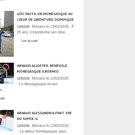
LOÏC PASTA, UN MONÉGASQUE AU
CŒUR DE L’AVENTURE OLYMPIQUE
Monaco le 13/02/2026 : À
13/02/26
25 ans, il transforme son rêve...
Lire la suite
ARNAUD ALLGEYER, BÉNÉVOLE
MONÉGASQUE À BORMIO
Monaco le 12/02/2026
12/02/26
: Ce Monégasque vit ses
...
uite
ARNAUD ALESSANDRIA FINIT 30E
DU SUPER-G
Monaco le 12/02/2026
12/02/26
: Le skieur monégasque, plus...