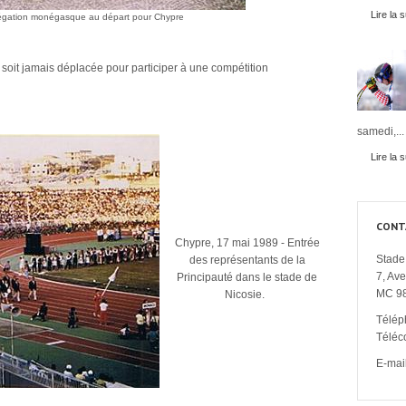
Lire la s
légation monégasque au départ pour Chypre
e soit jamais déplacée pour participer à une compétition
samedi,...
Lire la s
CONT
Chypre, 17 mai 1989 - Entrée
Stade 
des représentants de la
7, Av
Principauté dans le stade de
MC 9
Nicosie.
Télép
Téléc
E-mail