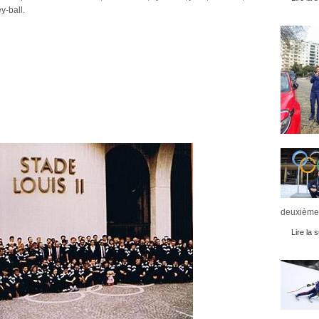
ey-ball.
deuxièmes
Lire la s