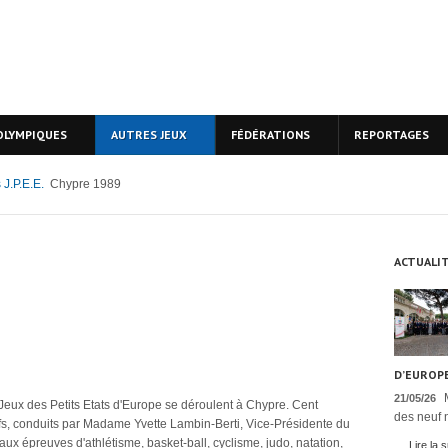
OLYMPIQUES
AUTRES JEUX
FÉDÉRATIONS
REPORTAGES
 J.P.E.E.
Chypre 1989
ACTUALI
D’EUROPE
21/05/26
Jeux des Petits Etats d'Europe se déroulent à Chypre. Cent
des neuf n
fs, conduits par Madame Yvette Lambin-Berti, Vice-Présidente du
aux épreuves d'athlétisme, basket-ball, cyclisme, judo, natation,
Lire la s