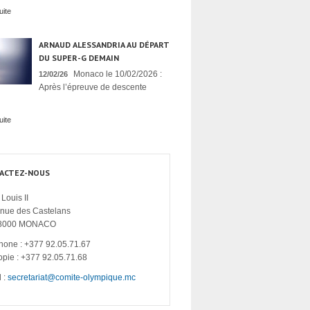
uite
ARNAUD ALESSANDRIA AU DÉPART
DU SUPER-G DEMAIN
Monaco le 10/02/2026 :
12/02/26
Après l’épreuve de descente
uite
ACTEZ-NOUS
Louis II
enue des Castelans
8000 MONACO
hone : +377 92.05.71.67
opie : +377 92.05.71.68
 :
secretariat@comite-olympique.mc