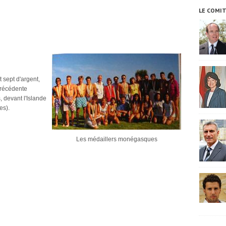
LE COMI
 sept d'argent,
précédente
, devant l'Islande
es).
Les médaillers monégasques