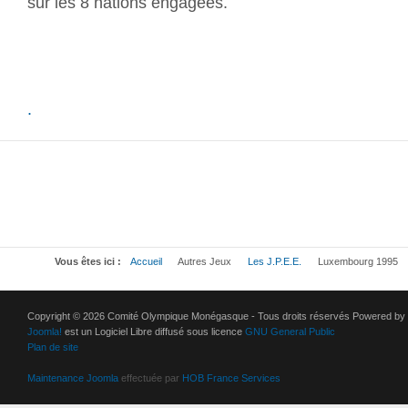
sur les 8 nations engagées.
.
Vous êtes ici :
Accueil
Autres Jeux
Les J.P.E.E.
Luxembourg 1995
Copyright © 2026 Comité Olympique Monégasque - Tous droits réservés Powered by
Joomla!
est un Logiciel Libre diffusé sous licence
GNU General Public
Plan de site
Maintenance Joomla
effectuée par
HOB France Services