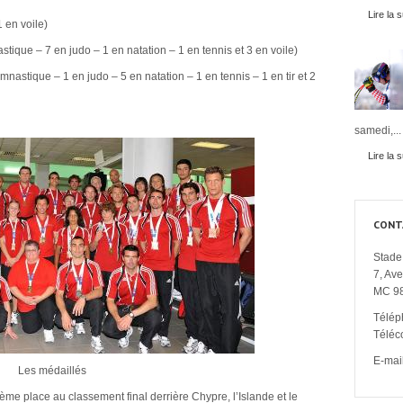
Lire la s
1 en voile)
ique – 7 en judo – 1 en natation – 1 en tennis et 3 en voile)
astique – 1 en judo – 5 en natation – 1 en tennis – 1 en tir et 2
samedi,...
Lire la s
CONT
Stade 
7, Av
MC 9
Télép
Téléc
E-mail
Les médaillés
me place au classement final derrière Chypre, l’Islande et le