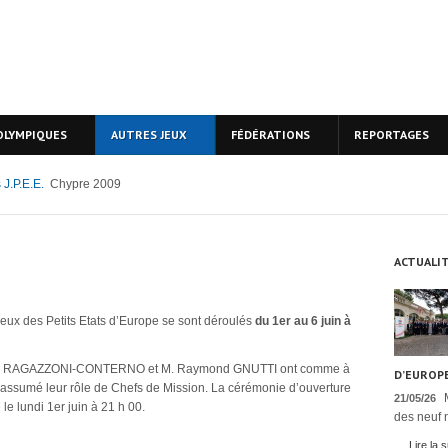
OLYMPIQUES
AUTRES JEUX
FÉDÉRATIONS
REPORTAGES
 J.P.E.E.
Chypre 2009
ACTUALI
ux des Petits Etats d’Europe se sont déroulés
du 1er au 6 juin à
 RAGAZZONI-CONTERNO et M. Raymond GNUTTI ont comme à
D’EUROPE
assumé leur rôle de Chefs de Mission. La cérémonie d’ouverture
21/05/26
 le lundi 1er juin à 21 h 00.
des neuf n
Lire la s