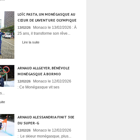
LOÏC PASTA, UN MONÉGASQUE AU
CŒUR DE L’AVENTURE OLYMPIQUE
Monaco le 13/02/2026 : À
13/02/26
25 ans, il transforme son rêve...
Lire la suite
ARNAUD ALLGEYER, BÉNÉVOLE
MONÉGASQUE À BORMIO
Monaco le 12/02/2026
12/02/26
: Ce Monégasque vit ses
...
uite
ARNAUD ALESSANDRIA FINIT 30E
DU SUPER-G
Monaco le 12/02/2026
12/02/26
: Le skieur monégasque, plus...