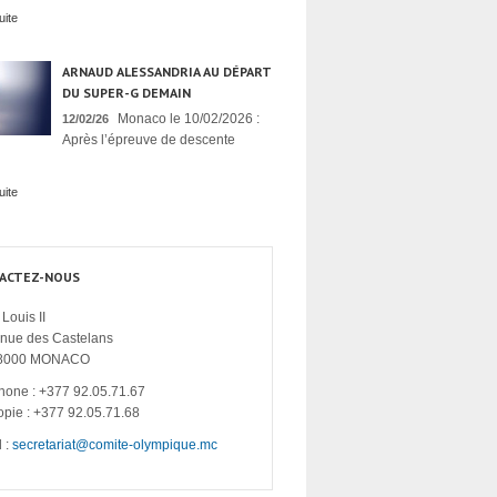
uite
ARNAUD ALESSANDRIA AU DÉPART
DU SUPER-G DEMAIN
Monaco le 10/02/2026 :
12/02/26
Après l’épreuve de descente
uite
ACTEZ-NOUS
Louis II
enue des Castelans
8000 MONACO
hone : +377 92.05.71.67
opie : +377 92.05.71.68
 :
secretariat@comite-olympique.mc