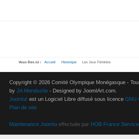
Vous êtes ici :
Accueil
Historique
Les Jeux Féminins
Copyright © 2026 Comité Olympique Monégasque - Tous
by
JA Mendozite
- Designed by JoomlArt.com.
Joomla!
est un Logiciel Libre diffusé sous licence
GNU G
Plan de site
Maintenance Joomla
effectuée par
HOB France Service