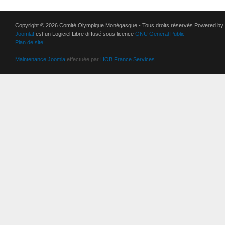
Copyright © 2026 Comité Olympique Monégasque - Tous droits réservés Powered by
Joomla!
est un Logiciel Libre diffusé sous licence
GNU General Public
Plan de site
Maintenance Joomla
effectuée par
HOB France Services