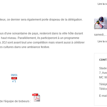
Lire la s
 deux, ce dernier sera également porte drapeau de la délégation.
sus d'une soixantaine de pays, resteront dans la ville hôte durant
samedi,...
 haut niveau. Parallèlement, ils participeront à un programme
Lire la s
es JOJ sont avant tout une compétition mais visent aussi à célébrer
tes cultures dans une ambiance festive.
CONT
Stade 
7, Av
09/01
MC 9
n°1
Télép
Téléc
E-mail
de l'équipe de bobeurs :