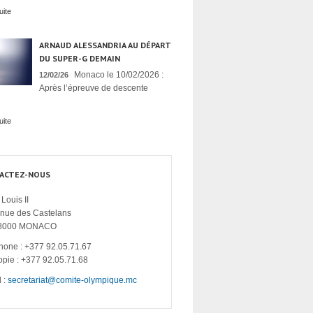
uite
ARNAUD ALESSANDRIA AU DÉPART
DU SUPER-G DEMAIN
Monaco le 10/02/2026 :
12/02/26
Après l’épreuve de descente
uite
ACTEZ-NOUS
Louis II
enue des Castelans
8000 MONACO
hone : +377 92.05.71.67
opie : +377 92.05.71.68
 :
secretariat@comite-olympique.mc