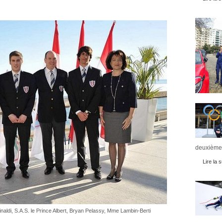
deuxièmes
Lire la s
ldi, S.A.S. le Prince Albert, Bryan Pelassy, Mme Lambin-Berti