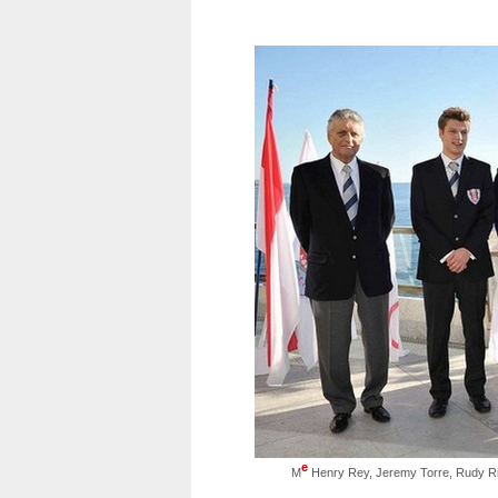
e
M
Henry Rey, Jeremy Torre, Rudy Rina