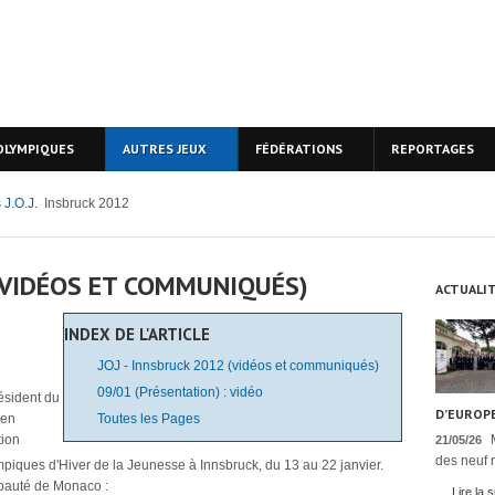
OLYMPIQUES
AUTRES JEUX
FÉDÉRATIONS
REPORTAGES
 J.O.J.
Insbruck 2012
 (VIDÉOS ET COMMUNIQUÉS)
ACTUALI
INDEX DE L'ARTICLE
JOJ - Innsbruck 2012 (vidéos et communiqués)
09/01 (Présentation) : vidéo
ésident du
D’EUROPE
 en
Toutes les Pages
tion
21/05/26
des neuf n
iques d'Hiver de la Jeunesse à Innsbruck, du 13 au 22 janvier.
ipauté de Monaco :
Lire la s