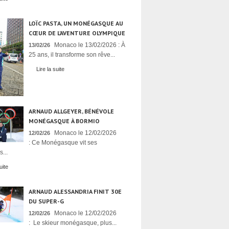
LOÏC PASTA, UN MONÉGASQUE AU
CŒUR DE L’AVENTURE OLYMPIQUE
Monaco le 13/02/2026 : À
13/02/26
25 ans, il transforme son rêve...
Lire la suite
ARNAUD ALLGEYER, BÉNÉVOLE
MONÉGASQUE À BORMIO
Monaco le 12/02/2026
12/02/26
: Ce Monégasque vit ses
...
uite
ARNAUD ALESSANDRIA FINIT 30E
DU SUPER-G
Monaco le 12/02/2026
12/02/26
: Le skieur monégasque, plus...