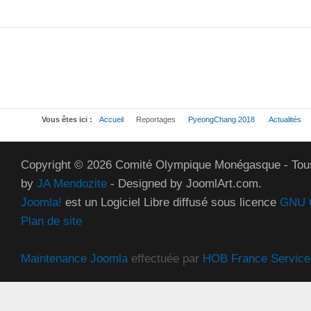
Vous êtes ici :
Accueil
Reportages
PyeongChang 2018
Actualités
Copyright © 2026 Comité Olympique Monégasque - Tous
by
JA Mendozite
- Designed by JoomlArt.com.
Joomla!
est un Logiciel Libre diffusé sous licence
GNU G
Plan de site
Maintenance Joomla
effectuée par
HOB France Service