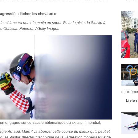
 agressif et lâcher les chevaux »
 s’élancera demain matin en super-G sur le piste du Stelvio à
o Christian Petersen / Getty Images
deuxièmes
Lire la s
tion engagée sur ce tracé emblématique du ski alpin mondial.
légie Arnaud. Mais il va aborder cette course du mieux qu’il peut et
cques Pastor, directeur technique de la Fédération monégasque de