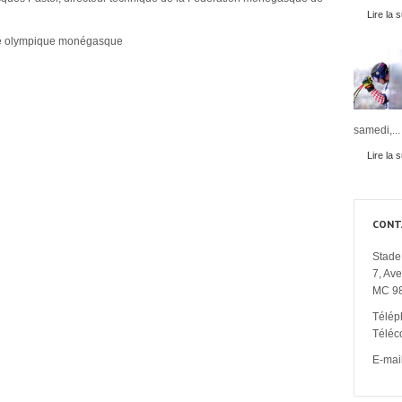
Lire la s
té olympique monégasque
samedi,...
Lire la s
CONT
Stade 
7, Av
MC 9
Télép
Téléc
E-mail