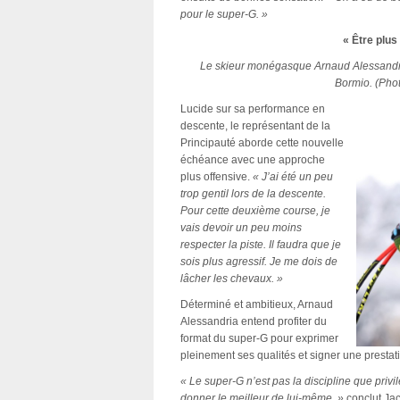
pour le super-G. »
« Être plus
Le skieur monégasque Arnaud Alessandria
Bormio. (Phot
Lucide sur sa performance en
descente, le représentant de la
Principauté aborde cette nouvelle
échéance avec une approche
plus offensive.
« J’ai été un peu
trop gentil lors de la descente.
Pour cette deuxième course, je
vais devoir un peu moins
respecter la piste. Il faudra que je
sois plus agressif. Je me dois de
lâcher les chevaux. »
Déterminé et ambitieux, Arnaud
Alessandria entend profiter du
format du super-G pour exprimer
pleinement ses qualités et signer une presta
« Le super-G n’est pas la discipline que privi
donner le meilleur de lui-même. »
conclut Ja