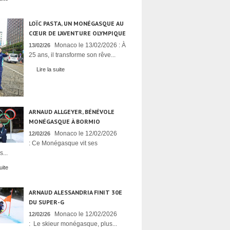
LOÏC PASTA, UN MONÉGASQUE AU
CŒUR DE L’AVENTURE OLYMPIQUE
Monaco le 13/02/2026 : À
13/02/26
25 ans, il transforme son rêve...
Lire la suite
ARNAUD ALLGEYER, BÉNÉVOLE
MONÉGASQUE À BORMIO
Monaco le 12/02/2026
12/02/26
: Ce Monégasque vit ses
...
uite
ARNAUD ALESSANDRIA FINIT 30E
DU SUPER-G
Monaco le 12/02/2026
12/02/26
: Le skieur monégasque, plus...