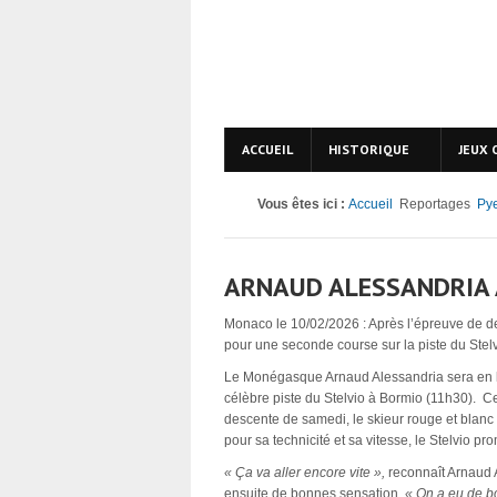
ACCUEIL
HISTORIQUE
JEUX 
Vous êtes ici :
Accueil
Reportages
Py
ARNAUD ALESSANDRIA 
Monaco le 10/02/2026 : Après l’épreuve de d
pour une seconde course sur la piste du Stel
Le Monégasque Arnaud Alessandria sera en l
célèbre piste du Stelvio à Bormio (11h30). C
descente de samedi, le skieur rouge et blanc r
pour sa technicité et sa vitesse, le Stelvio 
« Ça va aller encore vite »,
reconnaît Arnaud A
ensuite de bonnes sensation.
« On a eu de b