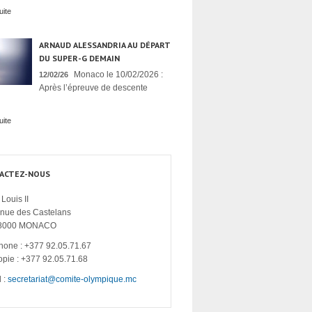
uite
ARNAUD ALESSANDRIA AU DÉPART
DU SUPER-G DEMAIN
Monaco le 10/02/2026 :
12/02/26
Après l’épreuve de descente
uite
ACTEZ-NOUS
Louis II
enue des Castelans
8000 MONACO
hone : +377 92.05.71.67
opie : +377 92.05.71.68
 :
secretariat@comite-olympique.mc