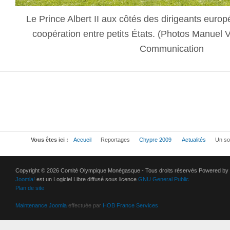
Le Prince Albert II aux côtés des dirigeants europ
coopération entre petits États. (Photos Manuel Vit
Communication
Vous êtes ici :
Accueil
Reportages
Chypre 2009
Actualités
Un som
Copyright © 2026 Comité Olympique Monégasque - Tous droits réservés Powered by
Joomla!
est un Logiciel Libre diffusé sous licence
GNU General Public
Plan de site
Maintenance Joomla
effectuée par
HOB France Services