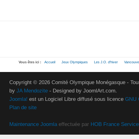
Vous êtes ici :
Accueil
Jeux Olympiques
Les J.O. d'hiver
Vancouve
Copyright © 2026 Comité Olympique Monégasque - Tous
by
JA Mendozite
- Designed by JoomlArt.com.
Joomla!
est un Logiciel Libre diffusé sous licence
GNU G
Plan de site
Maintenance Joomla
effectuée par
HOB France Service