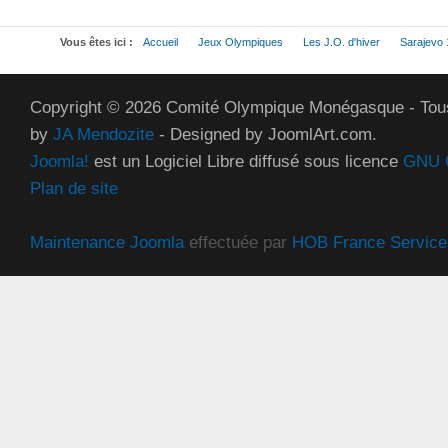
Vous êtes ici :
Accueil
Jeux Olympiques
Les J.O. d'hiver
Sarajevo
Copyright © 2026 Comité Olympique Monégasque - Tous
by
JA Mendozite
- Designed by JoomlArt.com.
Joomla!
est un Logiciel Libre diffusé sous licence
GNU G
Plan de site
Maintenance Joomla
effectuée par
HOB France Service