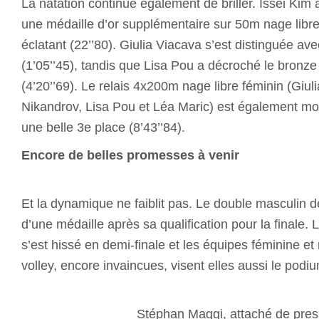
La natation continue également de briller. Issei Kim a
une médaille d’or supplémentaire sur 50m nage libr
éclatant (22’’80). Giulia Viacava s’est distinguée av
(1’05’’45), tandis que Lisa Pou a décroché le bronz
(4’20’’69). Le relais 4x200m nage libre féminin (Giul
Nikandrov, Lisa Pou et Léa Maric) est également mo
une belle 3e place (8’43’’84).
Encore de belles promesses à venir
Et la dynamique ne faiblit pas. Le double masculin d
d’une médaille après sa qualification pour la finale.
s’est hissé en demi-finale et les équipes féminine e
volley, encore invaincues, visent elle
Stéphan Maggi, attaché de pre