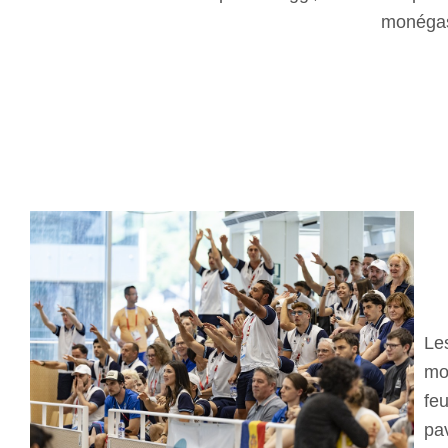
mo
Le
mo
feu
pa