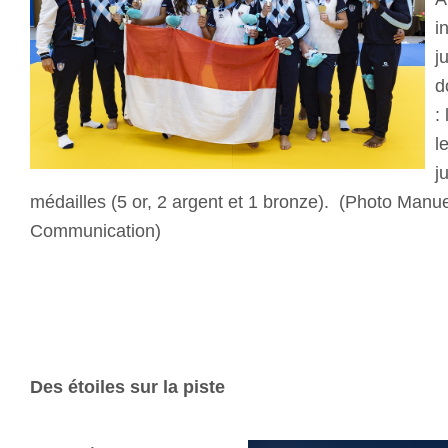
i
j
d
:
l
j
médailles (5 or, 2 argent et 1 bronze). (Photo Manuel 
Communication)
Des étoiles sur la piste