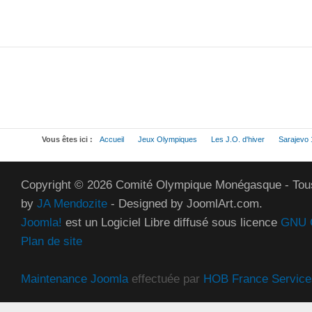
Vous êtes ici :
Accueil
Jeux Olympiques
Les J.O. d'hiver
Sarajevo
Copyright © 2026 Comité Olympique Monégasque - Tous
by
JA Mendozite
- Designed by JoomlArt.com.
Joomla!
est un Logiciel Libre diffusé sous licence
GNU G
Plan de site
Maintenance Joomla
effectuée par
HOB France Service