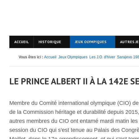
ACCUEIL
HISTORIQUE
JEUX OLYMPIQUES
AUTRES J
Vous êtes ici :
Accueil
Jeux Olympiques
Les J.O. d'hiver
Sarajevo 19
LE PRINCE ALBERT II À LA 142E S
Membre du Comité international olympique (CIO) de
de la Commission héritage et durabilité depuis 2015,
autres membres du CIO ont entamé mardi matin les 
session du CIO qui s'est tenue au Palais des Congrès
Maillot, dans le 17e arrondissement, et qui s'est ter