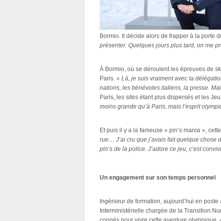
Bormio. Il décide alors de frapper à la por
présenter. Quelques jours plus tard, on me 
À Bormio, où se déroulent les épreuves de ski
Paris.
« Là, je suis vraiment avec la délégatio
nations, les bénévoles italiens, la presse. Ma
Paris, les sites étant plus dispersés et les Jeu
moins grande qu’à Paris, mais l’esprit olympi
Et puis il y a la fameuse « pin’s mania », cett
rue… J’ai cru que j’avais fait quelque chose 
pin’s de la police. J’adore ce jeu, c’est conviv
Un engagement sur son temps personne
Ingénieur de formation, aujourd’hui en poste
Interministérielle chargée de la Transition 
congés pour vivre cette aventure olympique.