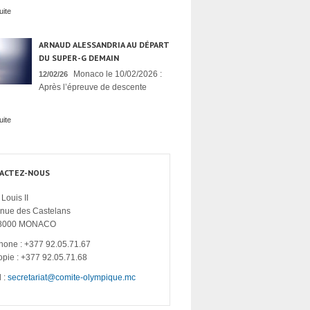
uite
ARNAUD ALESSANDRIA AU DÉPART
DU SUPER-G DEMAIN
Monaco le 10/02/2026 :
12/02/26
Après l’épreuve de descente
uite
ACTEZ-NOUS
Louis II
enue des Castelans
8000 MONACO
hone : +377 92.05.71.67
opie : +377 92.05.71.68
 :
secretariat@comite-olympique.mc