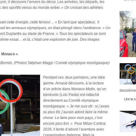
yon, il découvre l’envers du décor. Les arrivées, les départs, les
c des sportifs venus du monde entier.
« On croisait des athlètes
vait cette énergie, cette ferveur… »
En tant que spectateur, il
ait les anneaux olympiques, on était plongé dans l’ambiance. »
Un
and Duplantis au stade de France.
« Tous les spectateurs se sont
oisième essai… et là, c’était une explosion de joie. Des images
ec Monaco »
à Bormio. (Photos Stéphan Maggi / Comité olympique monégasque)
Pendant ces Jeux parisiens, une idée
germe. Arnaud découvre, à la lecture
d’un article dans Monaco-Matin, qu’un
deuxièmes
bénévole (Loïc Pasta) est rattaché
Lire la s
directement au Comité olympique
monégasque.
« Je me suis dit : si j’avais
su plus tôt, j’aurais adoré faire la même
chose. Le faire pour mon pays, c’est
encore plus fort. »
Pour Milan-Cortina
2026, il tente d’abord l’aventure avec
l’organisation italienne. Mais la