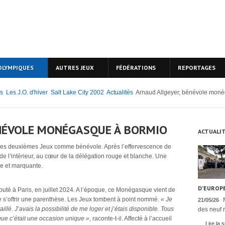
OLYMPIQUES
AUTRES JEUX
FÉDÉRATIONS
REPORTAGES
s
Les J.O. d'hiver
Salt Lake City 2002
Actualités
Arnaud Allgeyer, bénévole mon
NÉVOLE MONÉGASQUE À BORMIO
ACTUALI
ses deuxièmes Jeux comme bénévole. Après l’effervescence de
de l’intérieur, au cœur de la délégation rouge et blanche. Une
nse et marquante.
D’EUROPE
uté à Paris, en juillet 2024. A l’époque, ce Monégasque vient de
de s’offrir une parenthèse. Les Jeux tombent à point nommé.
« Je
21/05/26
aillé. J’avais la possibilité de me loger et j’étais disponible. Tous
des neuf n
 que c’était une occasion unique »
, raconte-t-il. Affecté à l’accueil
Lire la s