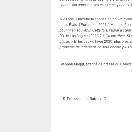
l’aurais fait dans tous les cas. Participer au
À 29 ans, il mesure la chance de pouvoir vivre
petits États d’Europe en 2027 à Monaco ?
« L
pour m’en souvenir. Cette fois, j’aurai à cœu
JO de Los Angeles 2028 ?
« Ça fait rêver. Si
plaisir. »
Et les Jeux d’hiver 2030, plus pro
problème de logement, ce sera encore plus s
Stéphan Maggi, attaché de presse du Comi
Précédent
Suivant