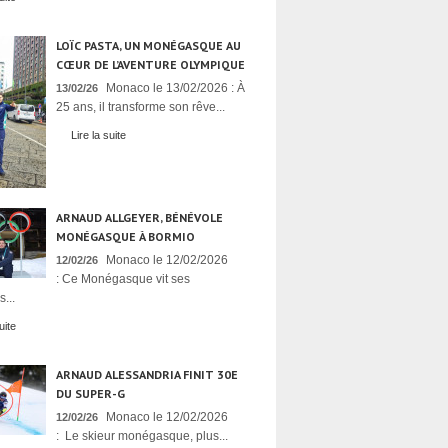
LOÏC PASTA, UN MONÉGASQUE AU
CŒUR DE L’AVENTURE OLYMPIQUE
Monaco le 13/02/2026 : À
13/02/26
25 ans, il transforme son rêve...
Lire la suite
ARNAUD ALLGEYER, BÉNÉVOLE
MONÉGASQUE À BORMIO
Monaco le 12/02/2026
12/02/26
: Ce Monégasque vit ses
...
uite
ARNAUD ALESSANDRIA FINIT 30E
DU SUPER-G
Monaco le 12/02/2026
12/02/26
: Le skieur monégasque, plus...