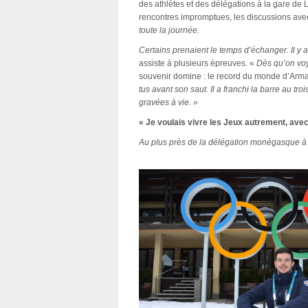
des athlètes et des délégations à la gare de L
rencontres impromptues, les discussions ave
toute la journée.
Certains prenaient le temps d’échanger. Il y a
assiste à plusieurs épreuves. «
Dès qu’on voy
souvenir domine : le record du monde d’Arm
tus avant son saut. Il a franchi la barre au tr
gravées à vie. »
« Je voulais vivre les Jeux autrement, av
Au plus près de la délégation monégasque 