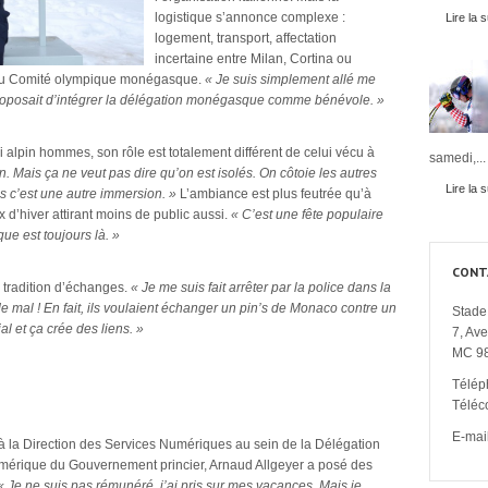
logistique s’annonce complexe :
Lire la s
logement, transport, affectation
incertaine entre Milan, Cortina ou
te du Comité olympique monégasque.
« Je suis simplement allé me
proposait d’intégrer la délégation monégasque comme bénévole. »
 alpin hommes, son rôle est totalement différent de celui vécu à
samedi,...
n. Mais ça ne veut pas dire qu’on est isolés. On côtoie les autres
Lire la s
is c’est une autre immersion. »
L’ambiance est plus feutrée qu’à
x d’hiver attirant moins de public aussi.
« C’est une fête populaire
que est toujours là. »
CONT
e tradition d’échanges.
« Je me suis fait arrêter par la police dans la
de mal ! En fait, ils voulaient échanger un pin’s de Monaco contre un
Stade 
ial et ça crée des liens. »
7, Av
MC 9
Télép
l
Téléc
E-mail
 à la Direction des Services Numériques au sein de la Délégation
Numérique du Gouvernement princier, Arnaud Allgeyer a posé des
« Je ne suis pas rémunéré, j’ai pris sur mes vacances. Mais je