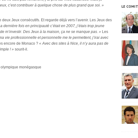
x Jeux, c’est contribuer à quelque chose de plus grand que soi. »
LE COMI
 deux Jeux consécutifs. Et regarde déjà vers l’avenir.
Les Jeux des
a dernière fois en principauté c’était en 2007, j’étais trop jeune
r de m’investir. Des Jeux à la maison, ça ne se manque pas. »
Les
 ma vie professionnelle et personnelle me le permettent, j’irai avec
ches encore de Monaco ?
« Avec des sites à Nice, il n’y aura pas de
imple ! »
sourit-il.
té olympique monégasque