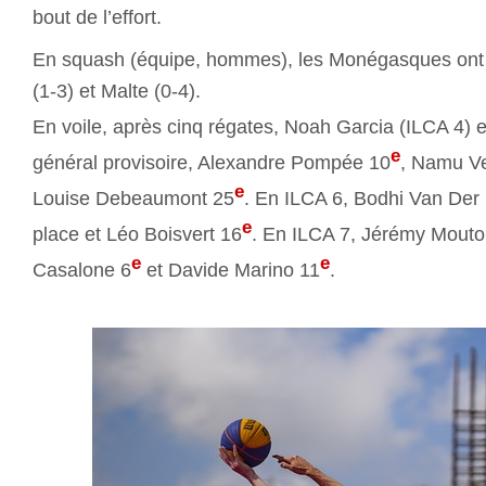
bout de l’effort.
En squash (équipe, hommes), les Monégasques ont ét
(1-3) et Malte (0-4).
En voile, après cinq régates, Noah Garcia (ILCA 4) e
e
général provisoire, Alexandre Pompée 10
, Namu V
e
Louise Debeaumont 25
. En ILCA 6, Bodhi Van Der 
e
place et Léo Boisvert 16
. En ILCA 7, Jérémy Moutou
e
e
Casalone 6
et Davide Marino 11
.