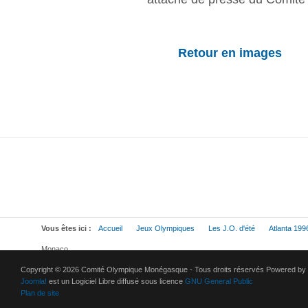
Retour en images
Vous êtes ici :
Accueil
Jeux Olympiques
Les J.O. d'été
Atlanta 199
Monaco
Copyright © 2026 Comité Olympique Monégasque - Tous droits réservés Powered by
Joomla!
est un Logiciel Libre diffusé sous licence
GNU General Public
Plan de site