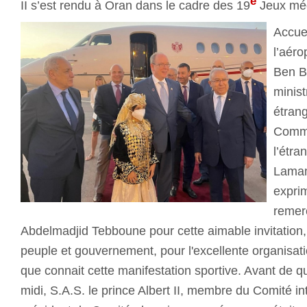
e
II s’est rendu à Oran dans le cadre des 19
Jeux méd
Accuei
l’aéro
Ben Be
minist
étrang
Commu
l’étr
Lamam
expri
remer
Abdelmadjid Tebboune pour cette aimable invitation, fé
peuple et gouvernement, pour l'excellente organisati
que connait cette manifestation sportive. Avant de qui
midi, S.A.S. le prince Albert II, membre du Comité in