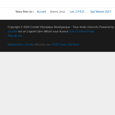
Vous êtes ici :
Accueil
Autres Jeux
Les J.P.E.E.
San Marino 2017
Copyright © 2026 Comité Olympique Monégasque - Tous droits réservés Powered by
Joomla!
est un Logiciel Libre diffusé sous licence
GNU General Public
Plan de site
Maintenance Joomla
effectuée par
HOB France Services