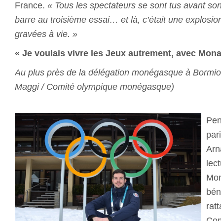
France.
« Tous les spectateurs se sont tus avant son s
barre au troisième essai… et là, c’était une explosi
gravées à vie. »
« Je voulais vivre les Jeux autrement, avec Mo
Au plus près de la délégation monégasque à Bormio
Maggi / Comité olympique monégasque)
Pen
par
Arn
lec
Mon
bén
rat
Com