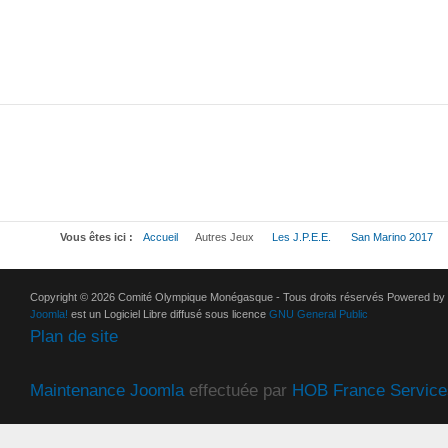
Vous êtes ici :
Accueil
Autres Jeux
Les J.P.E.E.
San Marino 2017
Copyright © 2026 Comité Olympique Monégasque - Tous droits réservés Powered by
Joomla!
est un Logiciel Libre diffusé sous licence
GNU General Public
Plan de site
Maintenance Joomla
effectuée par
HOB France Service