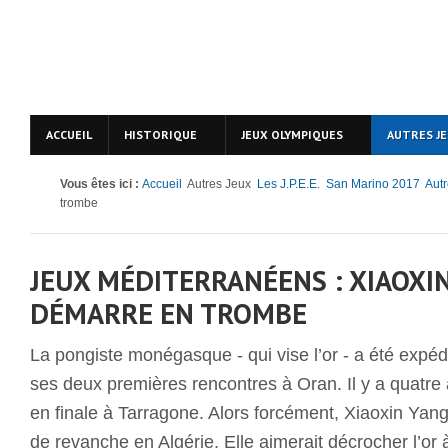
ACCUEIL
HISTORIQUE
JEUX OLYMPIQUES
AUTRES J
Vous êtes ici :
Accueil
Autres Jeux
Les J.P.E.E.
San Marino 2017
Aut
trombe
JEUX MÉDITERRANÉENS : XIAOXI
DÉMARRE EN TROMBE
La pongiste monégasque - qui vise l’or - a été expédi
ses deux premières rencontres à Oran. Il y a quatre 
en finale à Tarragone. Alors forcément, Xiaoxin Yang
de revanche en Algérie. Elle aimerait décrocher l’or 