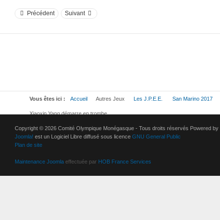
Précédent
Suivant
Vous êtes ici :
Accueil
Autres Jeux
Les J.P.E.E.
San Marino 2017
Xiaoxin Yang démarre en trombe
Copyright © 2026 Comité Olympique Monégasque - Tous droits réservés Powered by
Joomla!
est un Logiciel Libre diffusé sous licence
GNU General Public
Plan de site
Maintenance Joomla
effectuée par
HOB France Services