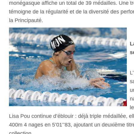
monégasque affiche un total de 39 médailles. Une tr
témoigne de la régularité et de la diversité des perf
la Principauté.
L
s
L
s
u
n
l
Lisa Pou continue d’éblouir : déjà triple médaillée, el
400m 4 nages en 5’01’’83, ajoutant un deuxième titre
collection.