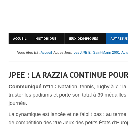
ACCUEIL
HISTORIQUE
JEUX OLYMPIQUES
AUTRES J
Vous êtes ici :
Accueil
Autres Jeux
Les J.P.E.E.
Saint-Marin 2001
Actu
JPEE : LA RAZZIA CONTINUE PO
Communiqué n°11 :
Natation, tennis, rugby à 7 : l
truster les podiums et porte son total à 39 médailles
journée.
La dynamique est lancée et ne faiblit pas : au terme
de compétition des 20e Jeux des petits États d’Europ