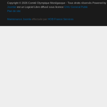
Copyright © 2026 Comité Olympique Monégasque - Tous droits réservés Powered by
Joomla!
est un Logiciel Libre diffusé sous licence
GNU General Public
Plan de site
Maintenance Joomla
effectuée par
HOB France Services