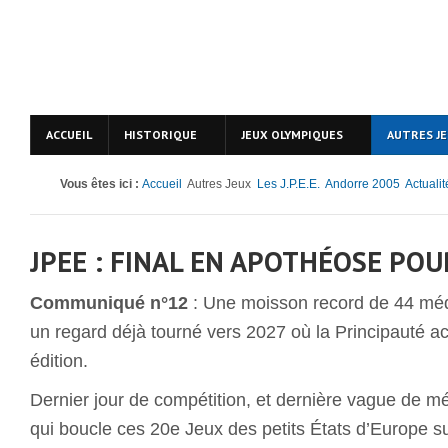
ACCUEIL
HISTORIQUE
JEUX OLYMPIQUES
AUTRES J
Vous êtes ici :
Accueil
Autres Jeux
Les J.P.E.E.
Andorre 2005
Actualit
JPEE : FINAL EN APOTHÉOSE PO
Communiqué n°12
: Une moisson record de 44 méda
un regard déjà tourné vers 2027 où la Principauté ac
édition.
Dernier jour de compétition, et dernière vague de m
qui boucle ces 20e Jeux des petits États d’Europe su