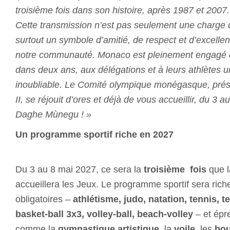
troisième fois dans son histoire, après 1987 et 2007.
Cette transmission n’est pas seulement une charge 
surtout un symbole d’amitié, de respect et d’excelle
notre communauté. Monaco est pleinement engagé et 
dans deux ans, aux délégations et à leurs athlètes 
inoubliable. Le Comité olympique monégasque, présid
II, se réjouit d’ores et déjà de vous accueillir, du 3
Daghe Mùnegu ! »
Un programme sportif riche en 2027
Du 3 au 8 mai 2027, ce sera la
troisième fois
que l
accueillera les Jeux. Le programme sportif sera riche
obligatoires –
athlétisme, judo, natation, tennis, te
basket-ball 3x3, volley-ball, beach-volley
– et épr
comme la
gymnastique artistique
,
la
voile
,
les
bou