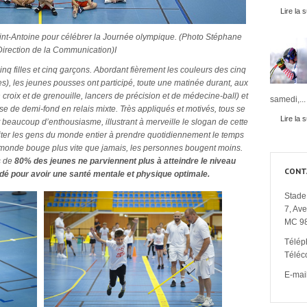
Lire la s
aint-Antoine pour célébrer la Journée olympique. (Photo Stéphane
irection de la Communication)I
inq filles et cinq garçons. Abordant fièrement les couleurs des cinq
s), les jeunes pousses ont participé, toute une matinée durant, aux
n croix et de grenouille, lancers de précision et de médecine-ball) et
samedi,...
e de demi-fond en relais mixte. Très appliqués et motivés, tous se
Lire la s
beaucoup d’enthousiasme, illustrant à merveille le slogan de cette
citer les gens du monde entier à prendre quotidiennement le temps
le monde bouge plus vite que jamais, les personnes bougent moins.
s de
80% des jeunes ne parviennent plus à atteindre le niveau
CONT
dé pour avoir une santé mentale et physique optimale
.
Stade 
7, Av
MC 9
Télép
Téléc
E-mail