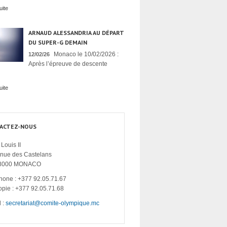
uite
ARNAUD ALESSANDRIA AU DÉPART
DU SUPER-G DEMAIN
Monaco le 10/02/2026 :
12/02/26
Après l’épreuve de descente
uite
ACTEZ-NOUS
Louis II
enue des Castelans
8000 MONACO
hone : +377 92.05.71.67
opie : +377 92.05.71.68
 :
secretariat@comite-olympique.mc