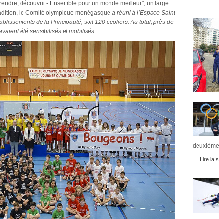
prendre, découvrir - Ensemble pour un monde meilleur", un large
a tradition, le Comité olympique monégasque
a réuni à l’Espace Saint-
lissements de la Principauté, soit 120 écoliers. Au total, près de
avaient été sensibilisés et mobilisés.
deuxièmes
Lire la s