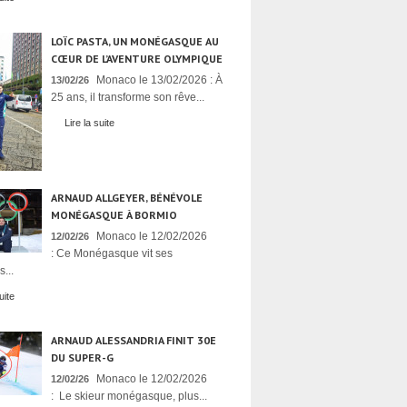
LOÏC PASTA, UN MONÉGASQUE AU
CŒUR DE L’AVENTURE OLYMPIQUE
Monaco le 13/02/2026 : À
13/02/26
25 ans, il transforme son rêve...
Lire la suite
ARNAUD ALLGEYER, BÉNÉVOLE
MONÉGASQUE À BORMIO
Monaco le 12/02/2026
12/02/26
: Ce Monégasque vit ses
...
uite
ARNAUD ALESSANDRIA FINIT 30E
DU SUPER-G
Monaco le 12/02/2026
12/02/26
: Le skieur monégasque, plus...