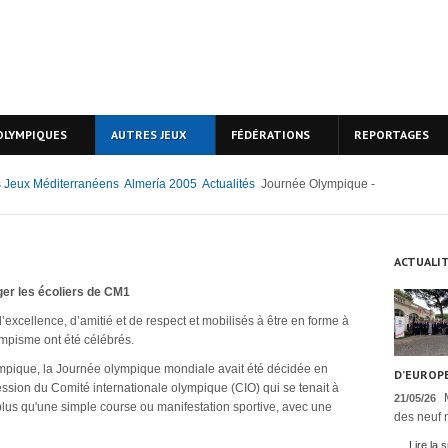
OLYMPIQUES
AUTRES JEUX
FÉDÉRATIONS
REPORTAGES
 Jeux Méditerranéens
Almería 2005
Actualités
Journée Olympique -
ACTUALI
er les écoliers de CM1
’excellence, d’amitié et de respect et mobilisés à être en forme à
lympisme ont été célébrés.
pique, la Journée olympique mondiale avait été décidée en
D’EUROPE
ession du Comité internationale olympique (CIO) qui se tenait à
21/05/26
n plus qu'une simple course ou manifestation sportive, avec une
des neuf n
Lire la s