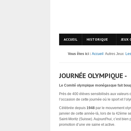
ACCUEIL
HISTORIQUE
JEUX 
Vous êtes ici :
Accueil
Autres Jeux
Les
JOURNÉE OLYMPIQUE -
Le Comité olympique monégasque fait boug
Près de 400 élèves sensibilisés aux valeurs d
l’occasion de cette journée où le sport et l’o
Célébrée depuis
1948
par le mouvement olym
janvier de cette année-là, lors de la 42ème s
Saint-Moritz (Suisse). Aujourd'hui, c’est bie
promotion d’une vie saine et active.