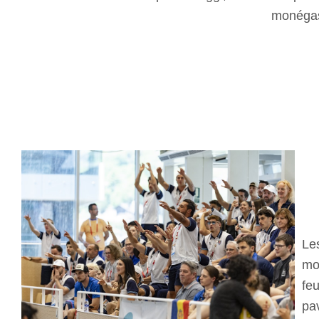
mo
Le
mo
feu
pa