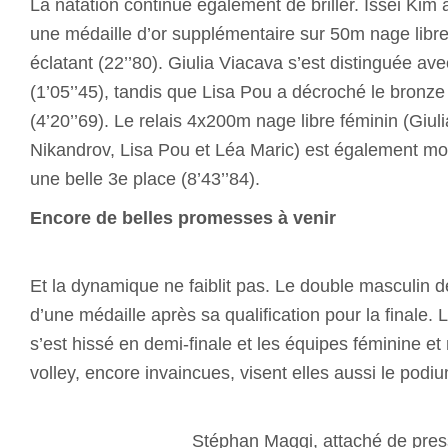
La natation continue également de briller. Issei Kim a
une médaille d’or supplémentaire sur 50m nage libr
éclatant (22’’80). Giulia Viacava s’est distinguée av
(1’05’’45), tandis que Lisa Pou a décroché le bronz
(4’20’’69). Le relais 4x200m nage libre féminin (Giul
Nikandrov, Lisa Pou et Léa Maric) est également mo
une belle 3e place (8’43’’84).
Encore de belles promesses à venir
Et la dynamique ne faiblit pas. Le double masculin d
d’une médaille après sa qualification pour la finale.
s’est hissé en demi-finale et les équipes féminine e
volley, encore invaincues, visent elle
Stéphan Maggi, attaché de pre