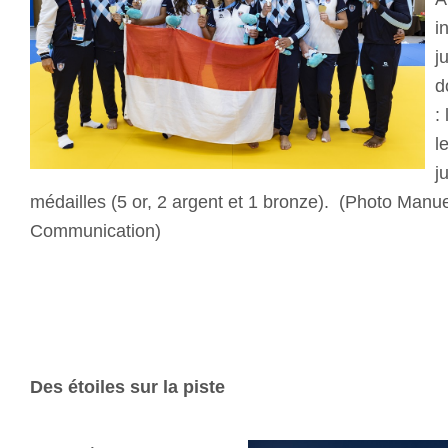
i
j
d
:
l
j
médailles (5 or, 2 argent et 1 bronze). (Photo Manuel 
Communication)
Des étoiles sur la piste