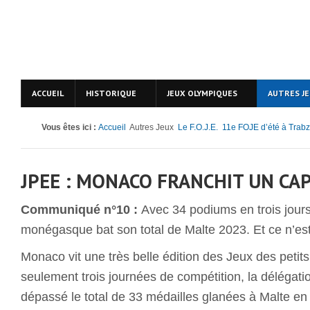
ACCUEIL
HISTORIQUE
JEUX OLYMPIQUES
AUTRES J
Vous êtes ici :
Accueil
Autres Jeux
Le F.O.J.E.
11e FOJE d’été à Trab
JPEE : MONACO FRANCHIT UN CA
Communiqué n°10 :
Avec 34 podiums en trois jours
monégasque bat son total de Malte 2023. Et ce n’est 
Monaco vit une très belle édition des Jeux des petit
seulement trois journées de compétition, la déléga
dépassé le total de 33 médailles glanées à Malte e