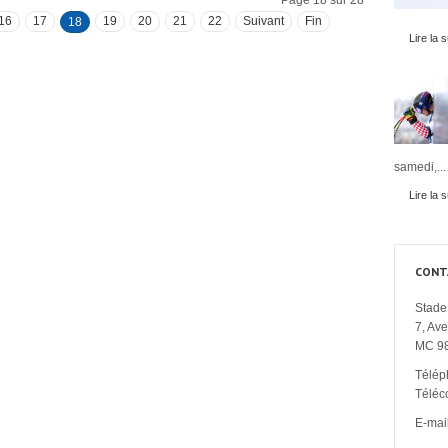
Page 18 sur 28
16
17
19
20
21
22
Suivant
Fin
18
Lire la s
samedi,...
Lire la s
CONT
Stade 
7, Av
MC 9
Télép
Téléc
E-mail