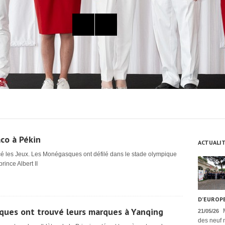
co à Pékin
ACTUALI
cé les Jeux. Les Monégasques ont défilé dans le stade olympique
rince Albert II
D’EUROPE
ques ont trouvé leurs marques à Yanqing
21/05/26
des neuf n