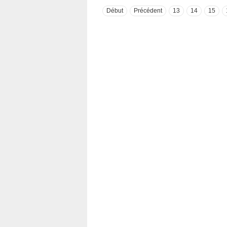
Début
Précédent
13
14
15