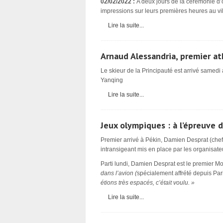
02/02/2022 :
A deux jours de la cérémonie d’o
impressions sur leurs premières heures au v
Lire la suite...
Arnaud Alessandria, premier 
Le skieur de la Principauté est arrivé samedi 
Yanqing
Lire la suite...
Jeux olympiques : à l’épreuve d
Premier arrivé à Pékin, Damien Desprat (chef 
intransigeant mis en place par les organisate
Parti lundi, Damien Desprat est le premier M
dans l’avion (
spécialement affrété depuis Pa
étions très espacés, c’était voulu. »
Lire la suite...