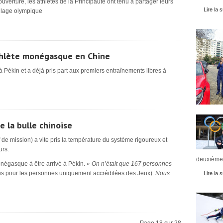
uverture, les athlètes de la Principauté ont tenu à partager leurs
Lire la s
illage olympique
athlète monégasque en Chine
à Pékin et a déjà pris part aux premiers entraînements libres à
e la bulle chinoise
de mission) a vite pris la température du système rigoureux et
urs.
deuxièmes
onégasque à être arrivé à Pékin.
« On n’était que 167 personnes
ris pour les personnes uniquement accréditées des Jeux).
Nous
Lire la s