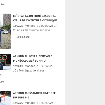
uite
LOÏC PASTA, UN MONÉGASQUE AU
CŒUR DE L’AVENTURE OLYMPIQUE
Monaco le 13/02/2026 : À
13/02/26
25 ans, il transforme son rêve...
Lire la suite
ARNAUD ALLGEYER, BÉNÉVOLE
MONÉGASQUE À BORMIO
Monaco le 12/02/2026
12/02/26
: Ce Monégasque vit ses
...
uite
ARNAUD ALESSANDRIA FINIT 30E
DU SUPER-G
Monaco le 12/02/2026
12/02/26