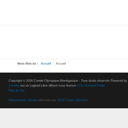
Vous êtes ici :
Accueil
Accueil
Copyright © 2026 Comité Olympique Monégasque - Tous droits réservés Powered by
Joomla!
est un Logiciel Libre diffusé sous licence
GNU General Public
Plan de site
Maintenance Joomla
effectuée par
HOB France Services