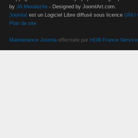
by
JA Mendozite
- Designed by JoomlArt.com.
Joomla!
est un Logiciel Libre diffusé sous licence
GNU G
Plan de site
Maintenance Joomla
effectuée par
HOB France Service