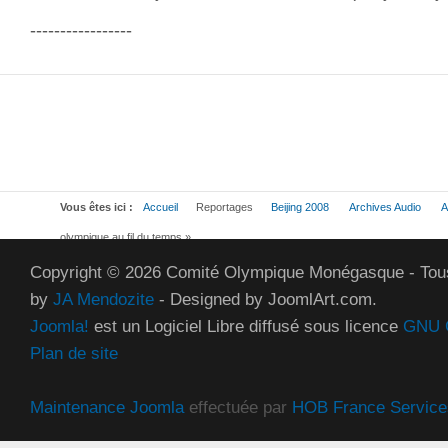
-----------------
Vous êtes ici :
Accueil
Reportages
Beijing 2008
Archives Audio
A
olympique au fil du temps »
Copyright © 2026 Comité Olympique Monégasque - Tous
by
JA Mendozite
- Designed by JoomlArt.com.
Joomla!
est un Logiciel Libre diffusé sous licence
GNU G
Plan de site
Maintenance Joomla
effectuée par
HOB France Service