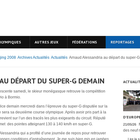
OLYMPIQUES
AUTRES JEUX
FÉDÉRATIONS
REPORTAGES
jing 2008
Archives Actualités
Actualités
Arnaud Alessandria au départ du super-
AU DÉPART DU SUPER-G DEMAIN
ACTUALI
escente samedi, le skieur monégasque retrouve la compétition
vio à Bormio.
ice demain mercredi dans l’épreuve du super-G disputée sur la
e sera sa deuxième course olympique. Après avoir pris part à la
D’EUROPE
evient sur l’un des tracés les plus exigeants du circuit. Réputé
promet des pointes atteignant 130 à 140 km/h en super-G.
21/05/26
des neuf n
lessandria qui a profité d’une journée de repos pour retrouver
onnes conditions d’entraînement. Je me suis bien mis en jambes
Lire la s