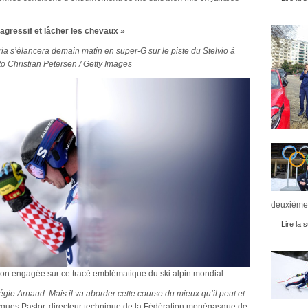
 agressif et lâcher les chevaux »
 s’élancera demain matin en super-G sur le piste du Stelvio à
o Christian Petersen / Getty Images
deuxièmes
Lire la s
tion engagée sur ce tracé emblématique du ski alpin mondial.
légie Arnaud. Mais il va aborder cette course du mieux qu’il peut et
cques Pastor, directeur technique de la Fédération monégasque de