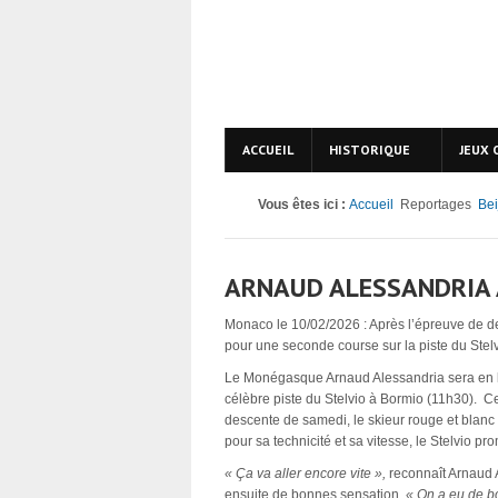
ACCUEIL
HISTORIQUE
JEUX 
Vous êtes ici :
Accueil
Reportages
Bei
ARNAUD ALESSANDRIA 
Monaco le 10/02/2026 : Après l’épreuve de d
pour une seconde course sur la piste du Stel
Le Monégasque Arnaud Alessandria sera en l
célèbre piste du Stelvio à Bormio (11h30). C
descente de samedi, le skieur rouge et blanc r
pour sa technicité et sa vitesse, le Stelvio 
« Ça va aller encore vite »,
reconnaît Arnaud A
ensuite de bonnes sensation.
« On a eu de b