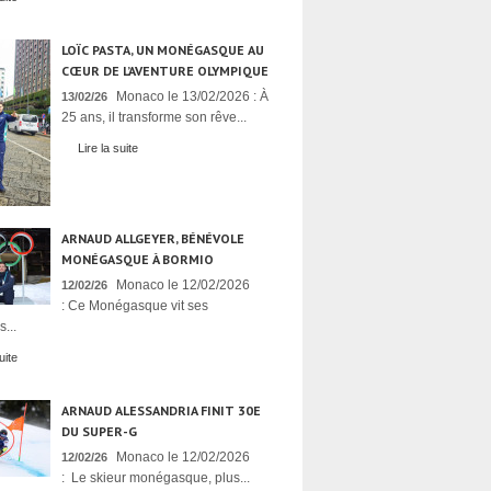
LOÏC PASTA, UN MONÉGASQUE AU
CŒUR DE L’AVENTURE OLYMPIQUE
Monaco le 13/02/2026 : À
13/02/26
25 ans, il transforme son rêve...
Lire la suite
ARNAUD ALLGEYER, BÉNÉVOLE
MONÉGASQUE À BORMIO
Monaco le 12/02/2026
12/02/26
: Ce Monégasque vit ses
...
uite
ARNAUD ALESSANDRIA FINIT 30E
DU SUPER-G
Monaco le 12/02/2026
12/02/26
: Le skieur monégasque, plus...