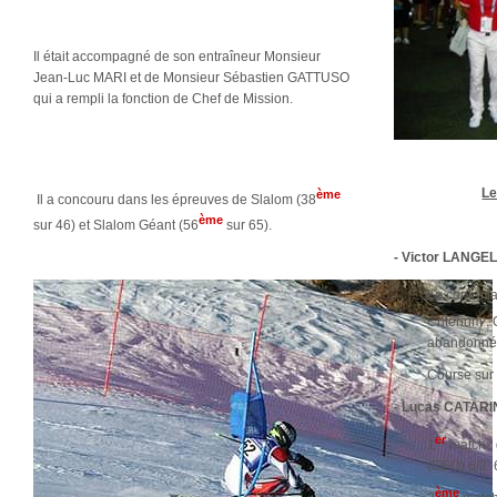
Il était accompagné de son entraîneur Monsieur
Jean-Luc MARI et de Monsieur Sébastien GATTUSO
qui a rempli la fonction de Chef de Mission.
Le
ème
Il a concouru dans les épreuves de Slalom (38
ème
sur 46) et Slalom Géant (56
sur 65).
- Victor LANGEL
Le contre l
Critérium : Q
abandonné 
Course sur 
- Lucas CATARI
er
1
match :
(GEO) 6/2 
ème