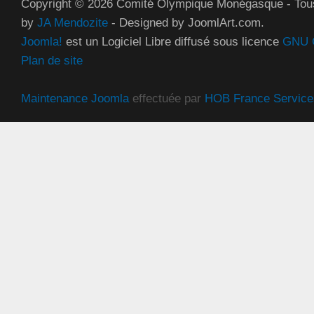
Copyright © 2026 Comité Olympique Monégasque - Tous
by
JA Mendozite
- Designed by JoomlArt.com.
Joomla!
est un Logiciel Libre diffusé sous licence
GNU G
Plan de site
Maintenance Joomla
effectuée par
HOB France Service