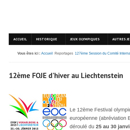
ACCUEIL
HISTORIQUE
JEUX OLYMPIQUES
AUTRES J
Vous êtes ici :
Accueil
Reportages
127ème Session du Comité Interna
12ème FOJE d'hiver au Liechtenstein
Le 12ème Festival olympi
européenne (abréviation 
déroulé du
25 au 30 janv