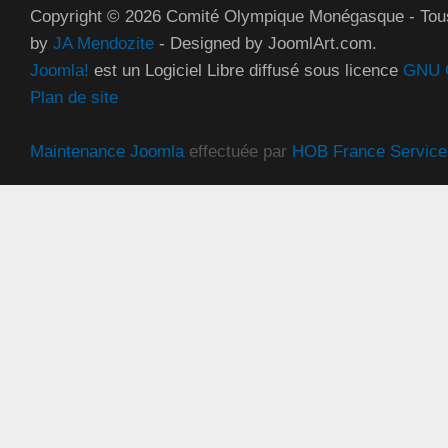
Copyright © 2026 Comité Olympique Monégasque - Tous
by
JA Mendozite
- Designed by JoomlArt.com.
Joomla!
est un Logiciel Libre diffusé sous licence
GNU G
Plan de site
Maintenance Joomla
effectuée par
HOB France Service