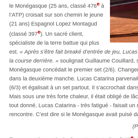
e
le Monégasque (25 ans, classé 476
à
l’ATP) croisait sur son chemin le jeune
(21 ans) Espagnol Lopez Montagud
e
(classé 397
). Un sacré client,
spécialiste de la terre battue qui plus
est.
« Après s’être fait breaké d’entrée de jeu, Lucas 
la course derrière. »
soulignait Guillaume Couillard, 
Monégasque concédait le premier set (2/6). Chang
dans la deuxième manche. Lucas Catarina parvenait 
(6/3) et égalisait à un set partout. Il s’accrochait da
Mais sous une très forte chaleur, il était obligé de lâ
tout donné, Lucas Catarina - très fatigué - faisait un 
rencontre. C’est dire si le Monégasque avait puisé 
(
e