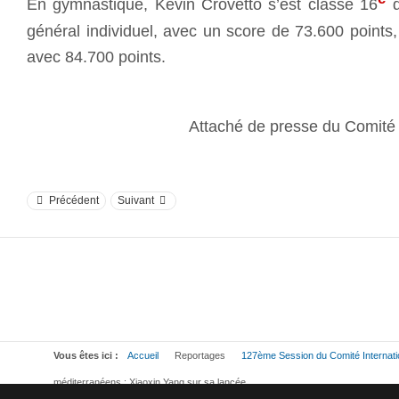
En gymnastique, Kevin Crovetto s’est classé 16
d
général individuel, avec un score de 73.600 points, 
avec 84.700 points.
Attaché de presse du Comit
Précédent
Suivant
Vous êtes ici :
Accueil
Reportages
127ème Session du Comité Internat
méditerranéens : Xiaoxin Yang sur sa lancée