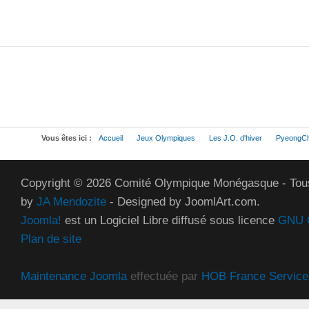
Vous êtes ici :
Accueil
Jeux Olympiques
Les J.O. d'hiver
PyeongCh
Copyright © 2026 Comité Olympique Monégasque - Tous
by
JA Mendozite
- Designed by JoomlArt.com.
Joomla!
est un Logiciel Libre diffusé sous licence
GNU G
Plan de site
Maintenance Joomla
effectuée par
HOB France Service