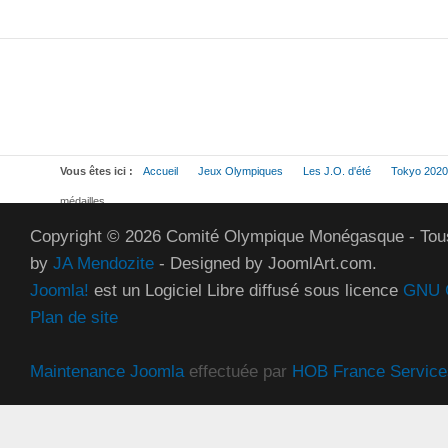
Vous êtes ici :
Accueil
Jeux Olympiques
Les J.O. d'été
Tokyo 2020
médailles
Copyright © 2026 Comité Olympique Monégasque - Tous
by
JA Mendozite
- Designed by JoomlArt.com.
Joomla!
est un Logiciel Libre diffusé sous licence
GNU G
Plan de site
Maintenance Joomla
effectuée par
HOB France Service