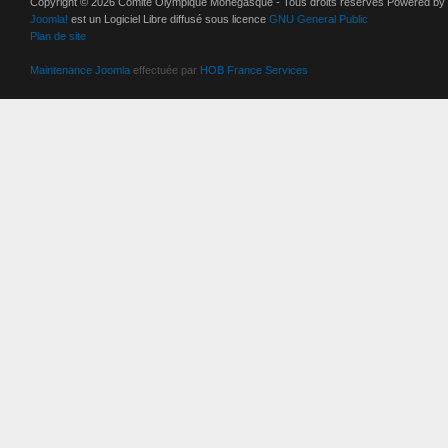
Copyright © 2026 Comité Olympique Monégasque - Tous droits réservés Powered by
Joomla!
est un Logiciel Libre diffusé sous licence
GNU General Public
Plan de site
Maintenance Joomla
effectuée par
HOB France Services