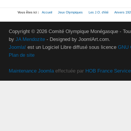
Vous êtes ici :
Accueil
Jeux Olympiques
Les J.O. d'été
Anvers 192
Copyright © 2026 Comité Olympique Monégasque - Tous
by
JA Mendozite
- Designed by JoomlArt.com.
Joomla!
est un Logiciel Libre diffusé sous licence
GNU G
Plan de site
Maintenance Joomla
effectuée par
HOB France Service