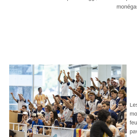
mo
Le
mo
feu
pa