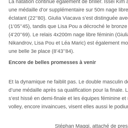
La natation continue également de briller. Issei Kim a
une médaille d’or supplémentaire sur 50m nage libr
éclatant (22’’80). Giulia Viacava s’est distinguée av
(1’05’’45), tandis que Lisa Pou a décroché le bronz
(4’20’’69). Le relais 4x200m nage libre féminin (Giul
Nikandrov, Lisa Pou et Léa Maric) est également mo
une belle 3e place (8’43’’84).
Encore de belles promesses à venir
Et la dynamique ne faiblit pas. Le double masculin d
d’une médaille après sa qualification pour la finale.
s’est hissé en demi-finale et les équipes féminine e
volley, encore invaincues, visent elle
Stéphan Maggi, attaché de pre