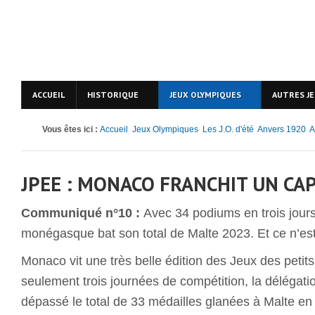
ACCUEIL
HISTORIQUE
JEUX OLYMPIQUES
AUTRES J
Vous êtes ici :
Accueil
Jeux Olympiques
Les J.O. d'été
Anvers 1920
A
JPEE : MONACO FRANCHIT UN CA
Communiqué n°10 :
Avec 34 podiums en trois jours
monégasque bat son total de Malte 2023. Et ce n’est 
Monaco vit une très belle édition des Jeux des petit
seulement trois journées de compétition, la déléga
dépassé le total de 33 médailles glanées à Malte e