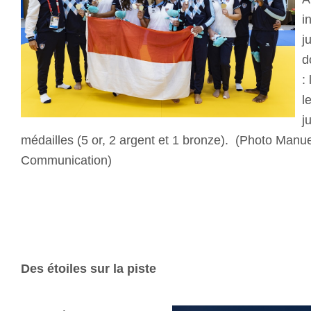
i
j
d
:
l
j
médailles (5 or, 2 argent et 1 bronze). (Photo Manuel 
Communication)
Des étoiles sur la piste