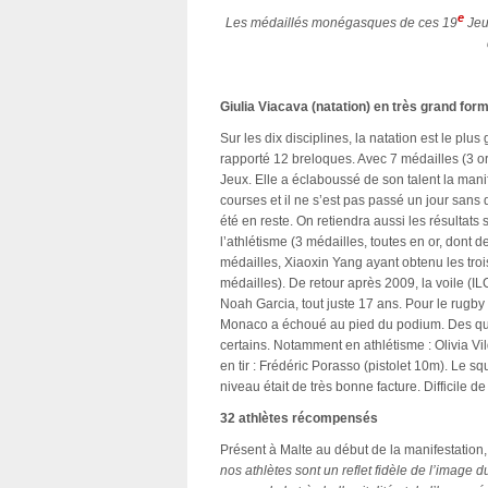
e
Les médaillés monégasques de ces 19
Jeux
Giulia Viacava (natation) en très grand for
Sur les dix disciplines, la natation est le pl
rapporté 12 breloques. Avec 7 médailles (3 or
Jeux. Elle a éclaboussé de son talent la mani
courses et il ne s’est pas passé un jour san
été en reste. On retiendra aussi les résultats
l’athlétisme (3 médailles, toutes en or, dont d
médailles, Xiaoxin Yang ayant obtenu les troi
médailles). De retour après 2009, la voile (ILC
Noah Garcia, tout juste 17 ans. Pour le rugb
Monaco a échoué au pied du podium. Des qua
certains. Notamment en athlétisme : Olivia Vil
en tir : Frédéric Porasso (pistolet 10m). Le s
niveau était de très bonne facture. Difficile 
32 athlètes récompensés
Présent à Malte au début de la manifestation,
nos athlètes sont un reflet fidèle de l’image 