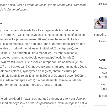
Lire la s
 des petits États d’Europe de Malte. (Photo Manu Vitali / Direction
de la Communication)
me
us gros fourvoyeur de médailles. Les nageurs de Michel Pou ont
samedi,...
 et 4 bronze), Giulia Viacava est incontestablement l’athlète de ces
festation. La jeune nageuse (16 ans) a enchaîné multiplié les
Lire la s
s qu’elle ne monte sur les podiums. Théo Druenne (deux or) n’a pas
 solides du judo (6 médailles en individuel, 2 par équipes), de
eux pour Téo Andant), du tir (4 médailles), du tennis de table (3
s couleurs, en simple, double et en équipe) et du tennis (2
CONT
A 4) s’est illustrée, elle-aussi, en remportant un or avec le jeune
y à 7 et la basket-ball 3x3, nouveaux sports au programme des Jeux,
Stade 
trièmes places, synonymes de regrets, obtenues aussi par
7, Av
d (triple saut), le relais féminin 4x400m et Quentin Succo (5000m) ;
MC 9
quash (de retour après 2011) n’a pas démérité, loin de là. Mais le
Télép
de performer au mieux derrière les grosses nations.
Téléc
E-mail
 le prince Albert II n’avait pas manqué d’évoquer que «
c
es Jeux et
du sport monégasques et de ses potentialités
.
Notre délégation est la