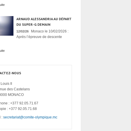
uite
ARNAUD ALESSANDRIA AU DÉPART
DU SUPER-G DEMAIN
Monaco le 10/02/2026 :
12/02/26
Après l’épreuve de descente
uite
ACTEZ-NOUS
Louis II
enue des Castelans
8000 MONACO
hone : +377 92.05.71.67
opie : +377 92.05.71.68
 :
secretariat@comite-olympique.mc