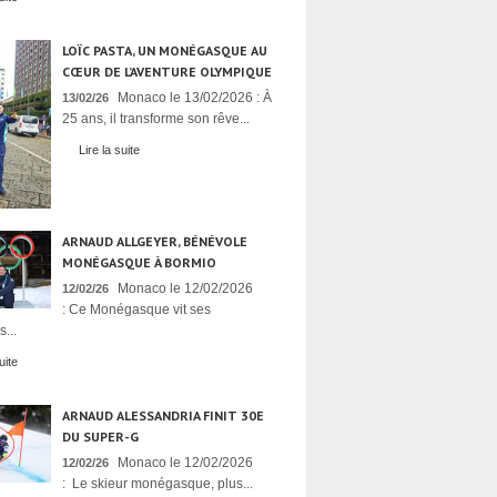
LOÏC PASTA, UN MONÉGASQUE AU
CŒUR DE L’AVENTURE OLYMPIQUE
Monaco le 13/02/2026 : À
13/02/26
25 ans, il transforme son rêve...
Lire la suite
ARNAUD ALLGEYER, BÉNÉVOLE
MONÉGASQUE À BORMIO
Monaco le 12/02/2026
12/02/26
: Ce Monégasque vit ses
...
uite
ARNAUD ALESSANDRIA FINIT 30E
DU SUPER-G
Monaco le 12/02/2026
12/02/26
: Le skieur monégasque, plus...