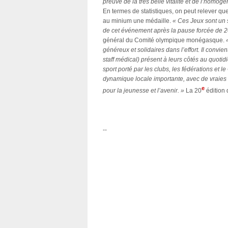
preuve de la très belle vitalité et de l’homog
En termes de statistiques, on peut relever que 
au minium une médaille.
« Ces Jeux sont un s
de cet événement après la pause forcée de 
général du Comité olympique monégasque.
généreux et solidaires dans l’effort. Il convi
staff médical) présent à leurs côtés au quotid
sport porté par les clubs, les fédérations et
dynamique locale importante, avec de vraies
e
pour la jeunesse et l’avenir. »
La 20
édition 
--