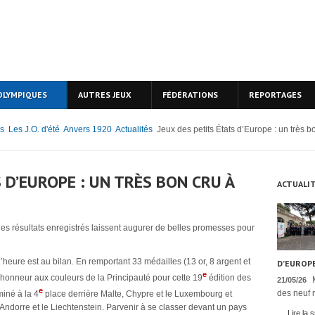
OLYMPIQUES
AUTRES JEUX
FÉDÉRATIONS
REPORTAGES
s
Les J.O. d'été
Anvers 1920
Actualités
Jeux des petits États d’Europe : un très b
 D’EUROPE : UN TRÈS BON CRU À
ACTUALI
les résultats enregistrés laissent augurer de belles promesses pour
heure est au bilan. En remportant 33 médailles (13 or, 8 argent et
D’EUROPE
e
 honneur aux couleurs de la Principauté pour cette 19
édition des
21/05/26
e
des neuf n
miné à la 4
place derrière Malte, Chypre et le Luxembourg et
 Andorre et le Liechtenstein. Parvenir à se classer devant un pays
Lire la s