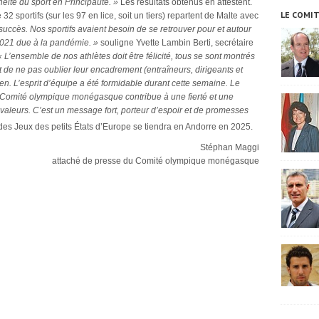
énéité du sport en Principauté. »
Les résultats obtenus en attestent.
LE COMI
32 sportifs (sur les 97 en lice, soit un tiers) repartent de Malte avec
uccès. Nos sportifs avaient besoin de se retrouver pour et autour
2021 due à la pandémie. »
souligne Yvette Lambin Berti, secrétaire
« L’ensemble de nos athlètes doit être félicité, tous se sont montrés
ent de ne pas oublier leur encadrement (entraîneurs, dirigeants et
ien. L’esprit d’équipe a été formidable durant cette semaine.
Le
 le Comité olympique monégasque contribue à une fierté et une
 valeurs.
C’est un message fort, porteur d’espoir et de promesses
des Jeux des petits États d’Europe se tiendra en Andorre en 2025.
Stéphan Maggi
attaché de presse du Comité olympique monégasque