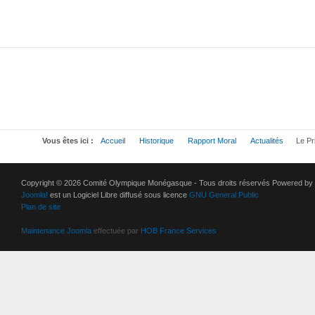
Vous êtes ici :
Accueil
Historique
Rapport Moral
Actualités
Le Pri
Copyright © 2026 Comité Olympique Monégasque - Tous droits réservés Powered by
Joomla!
est un Logiciel Libre diffusé sous licence
GNU General Public
Plan de site
Maintenance Joomla
effectuée par
HOB France Services